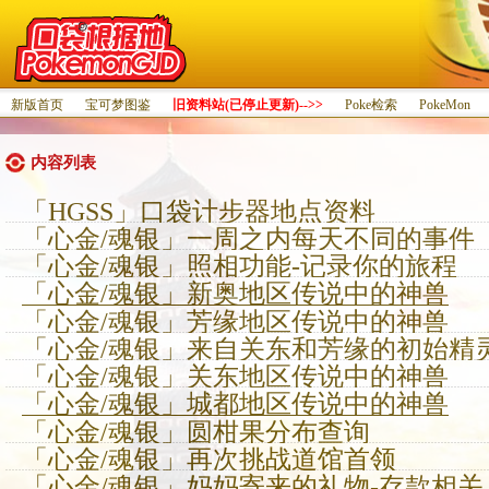
新版首页
宝可梦图鉴
旧资料站(已停止更新)-->>
Poke检索
PokeMon
内容列表
「HGSS」口袋计步器地点资料
「心金/魂银」一周之内每天不同的事件
「心金/魂银」照相功能-记录你的旅程
「心金/魂银」新奥地区传说中的神兽
「心金/魂银」芳缘地区传说中的神兽
「心金/魂银」来自关东和芳缘的初始精
「心金/魂银」关东地区传说中的神兽
「心金/魂银」城都地区传说中的神兽
「心金/魂银」圆柑果分布查询
「心金/魂银」再次挑战道馆首领
「心金/魂银」妈妈寄来的礼物-存款相关