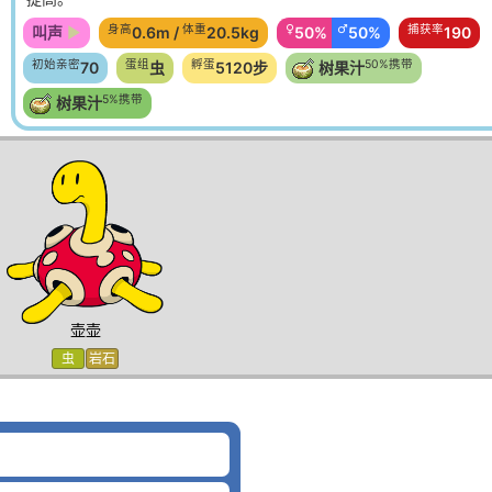
身高
体重
♀
♂
捕获率
叫声
0.6m /
20.5kg
50%
50%
190
初始亲密
蛋组
孵蛋
50%携带
70
虫
5120步
树果汁
5%携带
树果汁
壶壶
虫
岩石