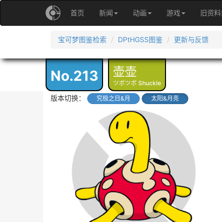
首页
新闻
动画
游戏
旧资料
宝可梦图鉴检索
DPtHGSS图鉴
更新与反馈
壶壶
No.213
ツボツボ Shuckle
版本切换：
究极之日&月
太阳&月亮