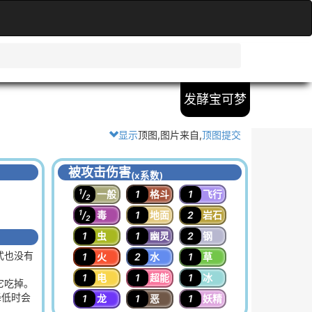
发酵宝可梦
显示
顶图,图片来自
,
顶图提交
被攻击伤害
(x系数)
1
/
一般
1
格斗
1
飞行
2
1
/
毒
1
地面
2
岩石
2
1
虫
1
幽灵
2
钢
式也没有
1
火
2
水
1
草
1
电
1
超能
1
冰
它吃掉。
降低时会
1
龙
1
恶
1
妖精