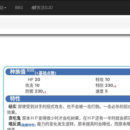
站
BBS
关注GJD
505
种族值
(+基础点数)
HP
20
特攻
10
攻击
10
特防
230
+1
防御
230
速度
5
+1
特性
结实
即使受到对手的招式攻击，也不会被一击打倒。一击必杀的招
效果。
贪吃鬼
原本ＨＰ变得很少时才会吃树果，在ＨＰ还有一半时就会把
唱反调
能力的变化发生逆转，原本提高时会降低，而原本
(隐藏特性)
提高。