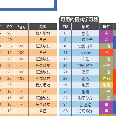
可用的招式学习器
Z
中
PP
范围
TM
招式
属性
威力
中
20
-
敌方场地
6
剧毒
毒
中
40
-
自己
9
毒液冲击
毒
0
35
100
任选敌友
10
觉醒力量
一般
中
10
100
自己
11
大晴天
火
0
20
100
任选敌友
17
守住
一般
0
5
-
任选敌友
20
神秘守护
一般
0
20
100
任选敌友
21
迁怒
一般
0
20
100
全体敌方
23
击落
岩石
中
25
-
我方场地
26
地震
地面
中
10
-
自己
27
报恩
一般
0
15
100
任选敌友
32
影子分身
一般
0
10
-
任选敌友
34
污泥波
毒
中
10
-
自己
36
污泥炸弹
毒