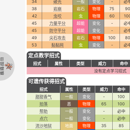
34
破壳
一般
变化
-
必
38
岩崩
岩石
物理
75
9
42
虫咬
虫
物理
60
10
45
力量平分
超能
变化
-
必
45
防守平分
超能
变化
-
必
49
尖石攻击
岩石
物理
100
8
53
黏黏网
虫
变化
-
必
定点教学招式
巨
招式
属性
类型
威力
命中
钳
螳
没有定点学习招式
螂
可遗传获得招式
招式
属性
类型
威力
命中
甜甜香气
一般
变化
-
100
拍落
恶
物理
65
100
帮助
一般
变化
-
必中
点穴
一般
变化
-
必中
流沙地狱
地面
物理
35
85