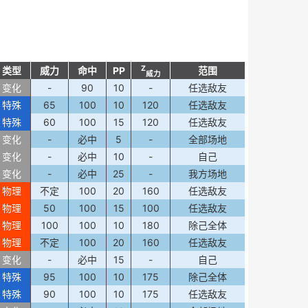
Z
类型
威力
命中
PP
范围
威力
变化
-
90
10
-
任选敌友
特殊
65
100
10
120
任选敌友
特殊
60
100
15
120
任选敌友
变化
-
必中
5
-
全部场地
变化
-
必中
10
-
自己
变化
-
必中
25
-
我方场地
物理
不定
100
20
160
任选敌友
物理
50
100
15
100
任选敌友
物理
100
100
10
180
除己全体
物理
不定
100
20
160
任选敌友
变化
-
必中
15
-
自己
特殊
95
100
10
175
除己全体
特殊
90
100
10
175
任选敌友