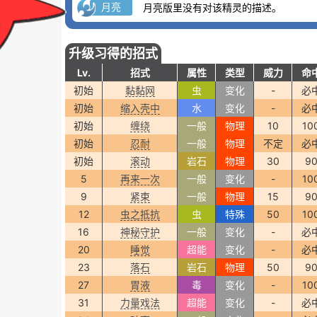
月亮
月亮版里没有对该精灵的描述。
升级习得的招式
Lv.
招式
属性
类型
威力
命
初始
黏黏网
虫
变化
-
必
初始
缩入壳中
水
变化
-
必
初始
缠绕
一般
物理
10
10
初始
忍耐
一般
物理
不定
必
初始
滚动
岩石
物理
30
9
5
再来一次
一般
变化
-
10
9
紧束
一般
物理
15
9
12
虫之抵抗
虫
特殊
50
10
16
神秘守护
一般
变化
-
必
20
睡觉
超能
变化
-
必
23
落石
岩石
物理
50
9
27
胃液
毒
变化
-
10
31
力量戏法
超能
变化
-
必