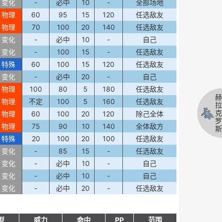
变化
-
必中
10
-
全部场地
物理
60
95
15
120
任选敌友
物理
70
100
20
140
任选敌友
变化
-
必中
10
-
自己
变化
-
100
15
-
任选敌友
特殊
60
100
15
120
任选敌友
变化
-
必中
20
-
自己
物理
100
80
5
180
任选敌友
赫
物理
不定
100
5
160
任选敌友
拉
克
物理
60
100
20
120
除己全体
罗
物理
75
90
10
140
全体敌方
斯
特殊
20
100
20
100
任选敌友
变化
-
85
15
-
任选敌友
变化
-
必中
10
-
自己
变化
-
必中
10
-
自己
变化
-
必中
20
-
任选敌友
型
威力
命中
PP
范围