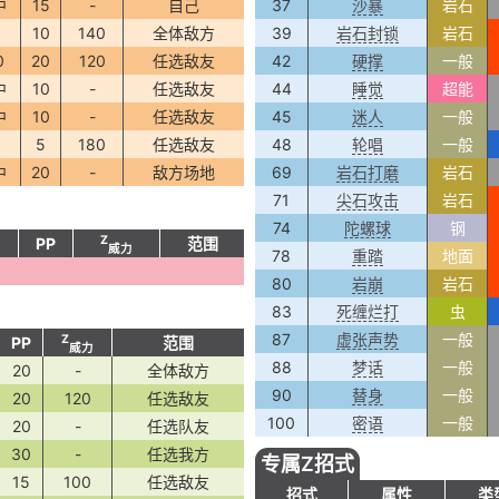
中
15
-
自己
37
沙暴
岩石
0
10
140
全体敌方
39
岩石封锁
岩石
0
20
120
任选敌友
42
硬撑
一般
中
10
-
任选敌友
44
睡觉
超能
中
10
-
任选敌友
45
迷人
一般
0
5
180
任选敌友
48
轮唱
一般
中
20
-
敌方场地
69
岩石打磨
岩石
71
尖石攻击
岩石
74
陀螺球
钢
Z
PP
范围
威力
78
重踏
地面
80
岩崩
岩石
83
死缠烂打
虫
87
虚张声势
一般
Z
PP
范围
威力
88
梦话
一般
20
-
全体敌方
90
替身
一般
20
120
任选敌友
100
密语
一般
20
-
任选队友
30
-
任选我方
专属Z招式
15
100
任选敌友
招式
属性
类