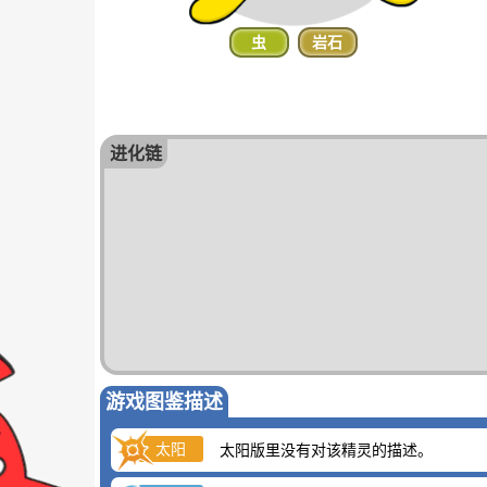
虫
岩石
进化链
游戏图鉴描述
太阳
太阳版里没有对该精灵的描述。