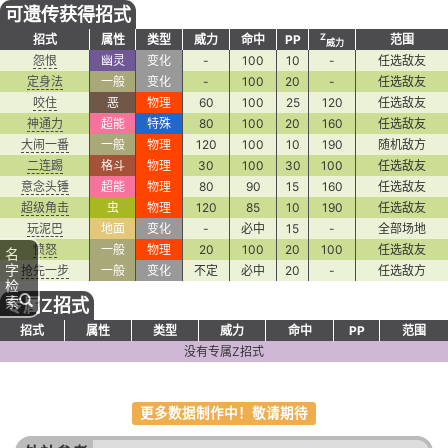
可遗传获得招式
Z
招式
属性
类型
威力
命中
PP
范围
威力
怨恨
幽灵
变化
-
100
10
-
任选敌友
定身法
一般
变化
-
100
20
-
任选敌友
咬住
恶
物理
60
100
25
120
任选敌友
神通力
超能
特殊
80
100
20
160
任选敌友
大闹一番
一般
物理
120
100
10
190
随机敌方
二连踢
格斗
物理
30
100
30
100
任选敌友
意念头锤
超能
物理
80
90
15
160
任选敌友
超级角击
虫
物理
120
85
10
190
任选敌友
玩泥巴
地面
变化
-
必中
15
-
全部场地
愤怒
一般
物理
20
100
20
100
任选敌友
名
字
抢先一步
一般
变化
不定
必中
20
-
任选敌方
检
索
专属Z招式
招式
属性
类型
威力
命中
PP
范围
没有专属Z招式
更多数据制作中！敬请期待