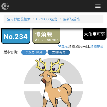
Toggl
navig
宝可梦图鉴检索
DPtHGSS图鉴
更新与反馈
惊角鹿
大角宝可梦
No.234
オドシシ Stantler
显示
顶图,图片来自
,
顶图提交
版本切换：
究极之日&月
太阳&月亮