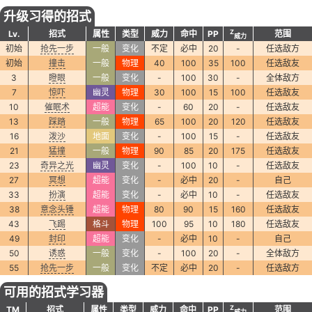
升级习得的招式
Z
Lv.
招式
属性
类型
威力
命中
PP
范围
威力
初始
抢先一步
一般
变化
不定
必中
20
-
任选敌方
初始
撞击
一般
物理
40
100
35
100
任选敌友
3
瞪眼
一般
变化
-
100
30
-
全体敌方
7
惊吓
幽灵
物理
30
100
15
100
任选敌友
10
催眠术
超能
变化
-
60
20
-
任选敌友
13
踩踏
一般
物理
65
100
20
120
任选敌友
16
泼沙
地面
变化
-
100
15
-
任选敌友
21
猛撞
一般
物理
90
85
20
175
任选敌友
23
奇异之光
幽灵
变化
-
100
10
-
任选敌友
27
冥想
超能
变化
-
必中
20
-
自己
33
扮演
超能
变化
-
必中
10
-
任选敌友
38
意念头锤
超能
物理
80
90
15
160
任选敌友
43
飞踢
格斗
物理
100
95
10
180
任选敌友
49
封印
超能
变化
-
必中
10
-
自己
50
诱惑
一般
变化
-
100
20
-
全体敌方
55
抢先一步
一般
变化
不定
必中
20
-
任选敌方
可用的招式学习器
Z
TM
招式
属性
类型
威力
命中
PP
范围
威力