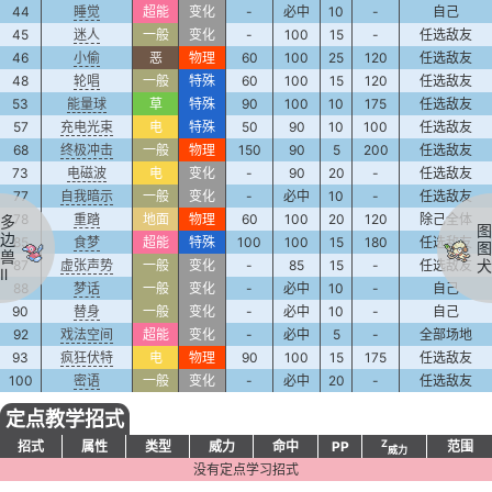
44
睡觉
超能
变化
-
必中
10
-
自己
45
迷人
一般
变化
-
100
15
-
任选敌友
46
小偷
恶
物理
60
100
25
120
任选敌友
48
轮唱
一般
特殊
60
100
15
120
任选敌友
53
能量球
草
特殊
90
100
10
175
任选敌友
57
充电光束
电
特殊
50
90
10
100
任选敌友
68
终极冲击
一般
物理
150
90
5
200
任选敌友
73
电磁波
电
变化
-
90
20
-
任选敌友
77
自我暗示
一般
变化
-
必中
10
-
任选敌友
78
重踏
地面
物理
60
100
20
120
除己全体
多
图
边
85
食梦
超能
特殊
100
100
15
180
任选敌友
图
兽
犬
87
虚张声势
一般
变化
-
85
15
-
任选敌友
Ⅱ
88
梦话
一般
变化
-
必中
10
-
自己
90
替身
一般
变化
-
必中
10
-
自己
92
戏法空间
超能
变化
-
必中
5
-
全部场地
93
疯狂伏特
电
物理
90
100
15
175
任选敌友
100
密语
一般
变化
-
必中
20
-
任选敌友
定点教学招式
Z
招式
属性
类型
威力
命中
PP
范围
威力
没有定点学习招式