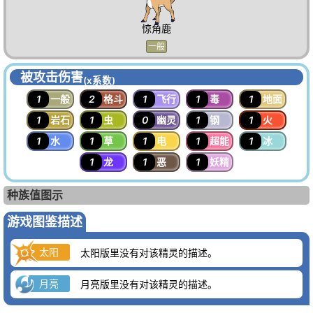
惊角鹿
一般
被攻击伤害
(x系数)
1
一般
2
格斗
1
飞行
1
毒
1
地面
1
岩石
1
虫
0
幽灵
1
钢
1
火
1
水
1
草
1
电
1
超能
1
冰
1
龙
1
恶
1
妖精
种族值图示
游戏图鉴描述
太阳
太阳版里没有对该精灵的描述。
月亮
月亮版里没有对该精灵的描述。