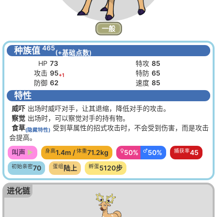
一般
465
种族值
(+基础点数)
HP
73
特攻
85
攻击
95
特防
65
+1
防御
62
速度
85
特性
威吓
出场时威吓对手，让其退缩，降低对手的攻击。
察觉
出场时，可以察觉对手的持有物。
食草
受到草属性的招式攻击时，不会受到伤害，而是攻击
(隐藏特性)
会提高。
身高
体重
♀
♂
捕获率
叫声
1.4m /
71.2kg
50%
50%
45
初始亲密
蛋组
孵蛋
70
陆上
5120步
进化链