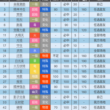
1
自我激励
一般
变化
-
必中
30
-
自己
3
精神冲击
超能
特殊
80
100
10
160
任选敌友
4
冥想
超能
变化
-
必中
20
-
自己
5
吼叫
一般
变化
-
必中
20
-
任选敌友
6
剧毒
毒
变化
-
90
10
-
任选敌友
10
觉醒力量
一般
特殊
60
100
15
120
任选敌友
11
大晴天
火
变化
-
必中
5
-
全部场地
16
光墙
超能
变化
-
必中
30
-
我方场地
17
守住
一般
变化
-
必中
10
-
自己
18
求雨
水
变化
-
必中
5
-
全部场地
21
迁怒
一般
物理
不定
100
20
160
任选敌友
22
日光束
草
特殊
120
100
10
190
任选敌友
24
十万伏特
电
特殊
90
100
15
175
任选敌友
25
打雷
电
特殊
110
70
10
185
任选敌友
26
地震
地面
物理
100
100
10
180
除己全体
27
报恩
一般
物理
不定
100
20
160
任选敌友
29
精神强念
超能
特殊
90
100
10
175
任选敌友
30
暗影球
幽灵
特殊
80
100
15
160
任选敌友
32
影子分身
一般
变化
-
必中
15
-
自己
33
反射壁
超能
变化
-
必中
20
-
我方场地
42
硬撑
一般
物理
70
100
20
140
任选敌友