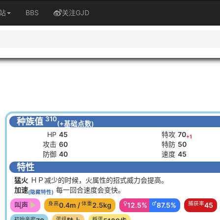
站
BBS
关注GJD
310
种族值
(+基础点数)
HP
45
特攻
70
+1
攻击
60
特防
50
防御
40
速度
45
特性
猛火
ＨＰ减少的时候，火属性的招式威力会提高。
加速
每一回合速度会变快。
(隐藏特性)
身高
体重
♀
♂
捕获率
叫声
0.4m /
2.5kg
12.5%
87.5%
45
初始亲密
蛋组
孵蛋