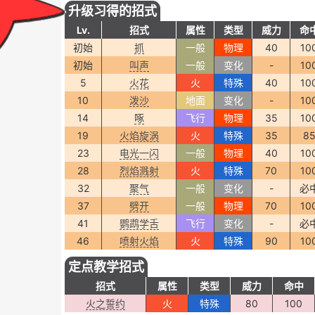
升级习得的招式
Lv.
招式
属性
类型
威力
命
初始
抓
一般
物理
40
10
初始
叫声
一般
变化
-
10
5
火花
火
特殊
40
10
10
泼沙
地面
变化
-
10
14
啄
飞行
物理
35
10
19
火焰旋涡
火
特殊
35
8
23
电光一闪
一般
物理
40
10
28
烈焰溅射
火
特殊
70
10
32
聚气
一般
变化
-
必
37
劈开
一般
物理
70
10
41
鹦鹉学舌
飞行
变化
-
必
46
喷射火焰
火
特殊
90
10
定点教学招式
招式
属性
类型
威力
命中
火之誓约
火
特殊
80
100