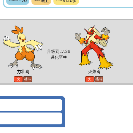
70
陆上
5120步
升级到Lv.36
进化至
力壮鸡
火焰鸡
火
格斗
火
格斗