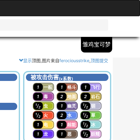
雏鸡宝可梦
显示
顶图,图片来自
ferociousstrike
,
顶图提交
被攻击伤害
(x系数)
1
一般
1
格斗
1
飞行
1
毒
2
地面
2
岩石
1
1
/
虫
1
幽灵
/
钢
2
2
1
1
/
火
2
水
/
草
2
2
1
1
电
1
超能
/
冰
2
1
1
龙
1
恶
/
妖精
2