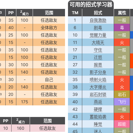
可用的招式学习器
Z
中
PP
范围
TM
招式
属性
威力
0
35
100
任选敌友
1
自我激励
一般
0
40
-
全体敌方
6
剧毒
毒
0
25
100
任选敌友
10
觉醒力量
一般
0
15
-
任选敌友
11
大晴天
火
0
35
100
任选敌友
17
守住
一般
5
15
100
任选敌友
21
迁怒
一般
0
30
100
任选敌友
27
报恩
一般
0
15
140
任选敌友
32
影子分身
一般
中
30
-
自己
35
喷射火焰
火
0
20
140
任选敌友
38
大字爆炎
火
中
20
-
任选敌友
39
岩石封锁
岩石
0
15
175
任选敌友
40
燕返
飞行
42
硬撑
一般
43
蓄能焰袭
火
Z
PP
范围
威力
44
睡觉
超能
10
160
任选敌友
45
迷人
一般