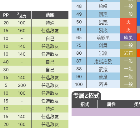
48
轮唱
一般
49
回声
一般
Z
PP
范围
威力
50
过热
火
20
100
特殊
61
鬼火
火
15
160
任选敌友
65
暗影爪
幽灵
10
-
自己
75
剑舞
一般
10
140
任选敌友
80
岩崩
岩石
10
140
任选敌友
87
虚张声势
一般
40
-
自己
88
梦话
一般
30
-
自己
90
替身
一般
15
140
任选敌友
100
密语
一般
5
200
任选敌友
10
100
任选敌友
专属Z招式
15
-
任选敌友
招式
属性
类
10
-
特殊
15
140
任选敌友
20
160
任选敌友