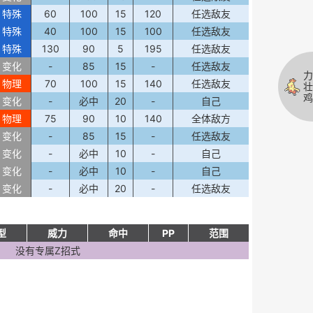
特殊
60
100
15
120
任选敌友
特殊
40
100
15
100
任选敌友
特殊
130
90
5
195
任选敌友
变化
-
85
15
-
任选敌友
力
物理
70
100
15
140
任选敌友
壮
鸡
变化
-
必中
20
-
自己
物理
75
90
10
140
全体敌方
变化
-
85
15
-
任选敌友
变化
-
必中
10
-
自己
变化
-
必中
10
-
自己
变化
-
必中
20
-
任选敌友
型
威力
命中
PP
范围
没有专属Z招式