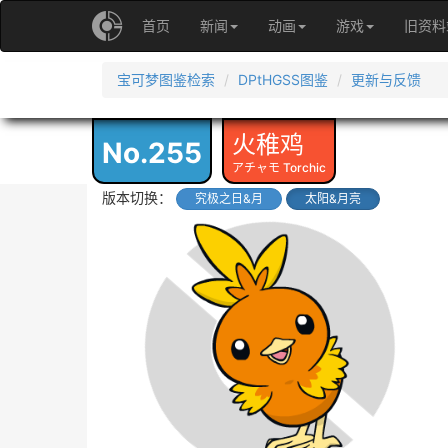
首页
新闻
动画
游戏
旧资料
宝可梦图鉴检索
DPtHGSS图鉴
更新与反馈
火稚鸡
No.255
アチャモ Torchic
版本切换：
究极之日&月
太阳&月亮