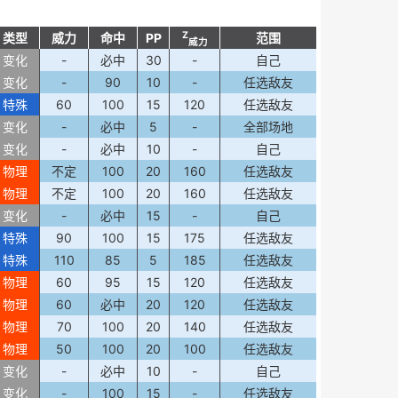
Z
类型
威力
命中
PP
范围
威力
变化
-
必中
30
-
自己
变化
-
90
10
-
任选敌友
特殊
60
100
15
120
任选敌友
变化
-
必中
5
-
全部场地
变化
-
必中
10
-
自己
物理
不定
100
20
160
任选敌友
物理
不定
100
20
160
任选敌友
变化
-
必中
15
-
自己
特殊
90
100
15
175
任选敌友
特殊
110
85
5
185
任选敌友
物理
60
95
15
120
任选敌友
物理
60
必中
20
120
任选敌友
物理
70
100
20
140
任选敌友
物理
50
100
20
100
任选敌友
变化
-
必中
10
-
自己
变化
-
100
15
-
任选敌友