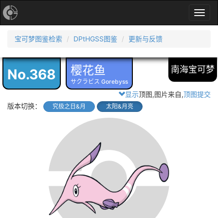
Toggl
navig
宝可梦图鉴检索
DPtHGSS图鉴
更新与反馈
樱花鱼
南海宝可梦
No.368
サクラビス Gorebyss
显示
顶图,图片来自
,
顶图提交
版本切换：
究极之日&月
太阳&月亮