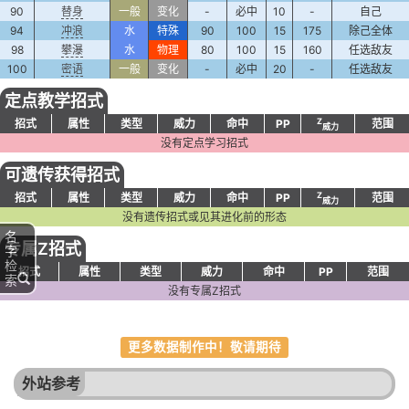
90
替身
一般
变化
-
必中
10
-
自己
94
冲浪
水
特殊
90
100
15
175
除己全体
98
攀瀑
水
物理
80
100
15
160
任选敌友
100
密语
一般
变化
-
必中
20
-
任选敌友
定点教学招式
Z
招式
属性
类型
威力
命中
PP
范围
威力
没有定点学习招式
可遗传获得招式
Z
招式
属性
类型
威力
命中
PP
范围
威力
没有遗传招式或见其进化前的形态
名
专属Z招式
字
检
招式
属性
类型
威力
命中
PP
范围
索
没有专属Z招式
更多数据制作中！敬请期待
外站参考