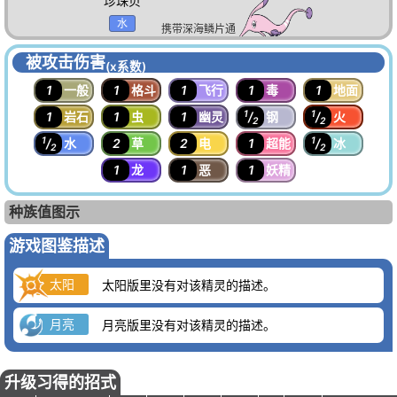
珍珠贝
水
携带深海鳞片通
信交换进化至
樱花鱼
被攻击伤害
(x系数)
水
1
一般
1
格斗
1
飞行
1
毒
1
地面
1
1
1
岩石
1
虫
1
幽灵
/
钢
/
火
2
2
1
1
/
水
2
草
2
电
1
超能
/
冰
2
2
1
龙
1
恶
1
妖精
种族值图示
游戏图鉴描述
太阳
太阳版里没有对该精灵的描述。
月亮
月亮版里没有对该精灵的描述。
升级习得的招式