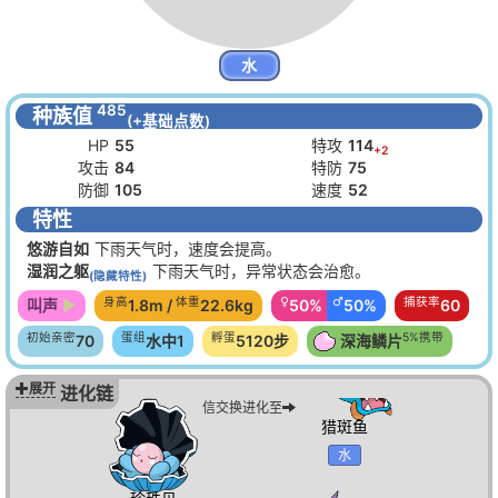
水
485
种族值
(+基础点数)
HP
55
特攻
114
+2
攻击
84
特防
75
防御
105
速度
52
特性
悠游自如
下雨天气时，速度会提高。
湿润之躯
下雨天气时，异常状态会治愈。
(隐藏特性)
身高
体重
♀
♂
捕获率
叫声
1.8m /
22.6kg
50%
50%
60
初始亲密
蛋组
孵蛋
5%携带
70
水中1
5120步
深海鳞片
展开
携带深海之牙通
进化链
信交换进化至
猎斑鱼
水