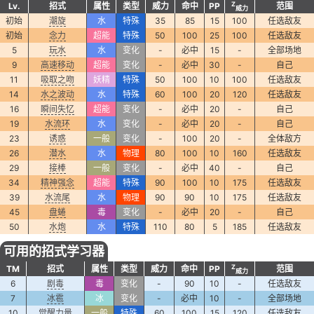
Z
Lv.
招式
属性
类型
威力
命中
PP
范围
威力
初始
潮旋
水
特殊
35
85
15
100
任选敌友
初始
念力
超能
特殊
50
100
25
100
任选敌友
5
玩水
水
变化
-
必中
15
-
全部场地
9
高速移动
超能
变化
-
必中
30
-
自己
11
吸取之吻
妖精
特殊
50
100
10
100
任选敌友
14
水之波动
水
特殊
60
100
20
120
任选敌友
16
瞬间失忆
超能
变化
-
必中
20
-
自己
19
水流环
水
变化
-
必中
20
-
自己
23
诱惑
一般
变化
-
100
20
-
全体敌方
26
潜水
水
物理
80
100
10
160
任选敌友
29
接棒
一般
变化
-
必中
40
-
自己
34
精神强念
超能
特殊
90
100
10
175
任选敌友
39
水流尾
水
物理
90
90
10
175
任选敌友
45
盘蜷
毒
变化
-
必中
20
-
自己
50
水炮
水
特殊
110
80
5
185
任选敌友
可用的招式学习器
Z
TM
招式
属性
类型
威力
命中
PP
范围
威力
6
剧毒
毒
变化
-
90
10
-
任选敌友
7
冰雹
冰
变化
-
必中
10
-
全部场地
10
觉醒力量
一般
特殊
60
100
15
120
任选敌友