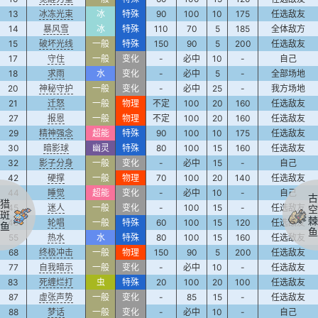
13
冰冻光束
冰
特殊
90
100
10
175
任选敌友
14
暴风雪
冰
特殊
110
70
5
185
全体敌方
15
破坏光线
一般
特殊
150
90
5
200
任选敌友
17
守住
一般
变化
-
必中
10
-
自己
18
求雨
水
变化
-
必中
5
-
全部场地
20
神秘守护
一般
变化
-
必中
25
-
我方场地
21
迁怒
一般
物理
不定
100
20
160
任选敌友
27
报恩
一般
物理
不定
100
20
160
任选敌友
29
精神强念
超能
特殊
90
100
10
175
任选敌友
30
暗影球
幽灵
特殊
80
100
15
160
任选敌友
32
影子分身
一般
变化
-
必中
15
-
自己
42
硬撑
一般
物理
70
100
20
140
任选敌友
44
睡觉
超能
变化
-
必中
10
-
自己
古
猎
45
迷人
一般
变化
-
100
15
-
任选敌友
空
斑
棘
48
轮唱
一般
特殊
60
100
15
120
任选敌友
鱼
鱼
55
热水
水
特殊
80
100
15
160
任选敌友
68
终极冲击
一般
物理
150
90
5
200
任选敌友
77
自我暗示
一般
变化
-
必中
10
-
任选敌友
83
死缠烂打
虫
特殊
20
100
20
100
任选敌友
87
虚张声势
一般
变化
-
85
15
-
任选敌友
88
梦话
一般
变化
-
必中
10
-
自己