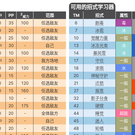
可用的招式学习器
Z
中
PP
范围
TM
招式
属性
威力
0
35
100
任选敌友
6
剧毒
毒
0
20
-
任选敌友
7
冰雹
冰
0
25
100
任选敌友
10
觉醒力量
一般
中
30
-
自己
13
冰冻光束
冰
0
10
100
任选敌友
14
暴风雪
冰
中
30
-
我方场地
17
守住
一般
0
20
120
任选敌友
18
求雨
水
0
15
-
任选敌友
20
神秘守护
一般
0
25
120
任选敌友
21
迁怒
一般
0
15
160
任选敌友
27
报恩
一般
10
-
任选敌友
32
影子分身
一般
5
20
175
任选敌友
42
硬撑
一般
0
20
-
全体敌方
44
睡觉
超能
中
20
-
自己
45
迷人
一般
0
20
-
任选敌友
48
轮唱
一般