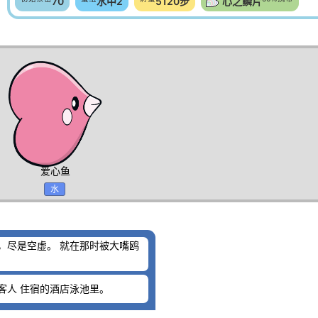
70
水中2
5120步
心之鳞片
爱心鱼
水
，尽是空虚。 就在那时被大嘴鸥
客人 住宿的酒店泳池里。