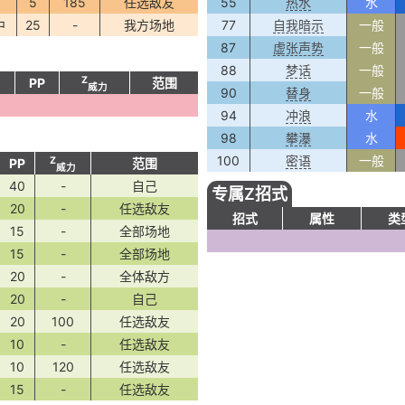
0
5
185
任选敌友
55
热水
水
中
25
-
我方场地
77
自我暗示
一般
87
虚张声势
一般
88
梦话
一般
Z
PP
范围
威力
90
替身
一般
94
冲浪
水
98
攀瀑
水
100
密语
一般
Z
PP
范围
威力
40
-
自己
专属Z招式
20
-
任选敌友
招式
属性
类
15
-
全部场地
15
-
全部场地
20
-
全体敌方
20
-
自己
20
100
任选敌友
10
-
任选敌友
10
120
任选敌友
15
-
任选敌友