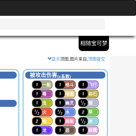
相随宝可梦
显示
顶图,图片来自
,
顶图提交
被攻击伤害
(x系数)
1
一般
1
格斗
1
飞行
1
毒
1
地面
1
岩石
1
1
虫
1
幽灵
/
钢
2
1
1
/
火
/
水
2
草
2
2
1
2
电
1
超能
/
冰
2
1
龙
1
恶
1
妖精