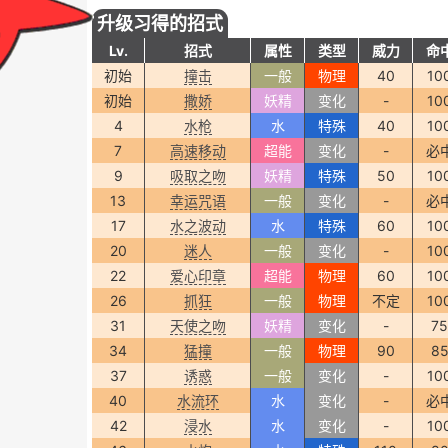
升级习得的招式
Lv.
招式
属性
类型
威力
命
初始
撞击
一般
物理
40
10
初始
撒娇
妖精
变化
-
10
4
水枪
水
特殊
40
10
7
高速移动
超能
变化
-
必
9
吸取之吻
妖精
特殊
50
10
13
幸运咒语
一般
变化
-
必
17
水之波动
水
特殊
60
10
20
迷人
一般
变化
-
10
22
爱心印章
超能
物理
60
10
26
抓狂
一般
物理
不定
10
31
天使之吻
妖精
变化
-
75
34
猛撞
一般
物理
90
8
37
诱惑
一般
变化
-
10
40
水流环
水
变化
-
必
42
浸水
水
变化
-
10