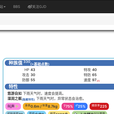
站
BBS
关注GJD
330
种族值
(+基础点数)
HP
43
特攻
40
攻击
30
特防
65
防御
55
速度
97
+1
特性
悠游自如
下雨天气时，速度会提高。
湿润之躯
下雨天气时，异常状态会治愈。
(隐藏特性)
身高
体重
♀
♂
捕获率
叫声
0.6m /
8.7kg
75%
25%
225
初始亲密
蛋组
孵蛋
50%携带