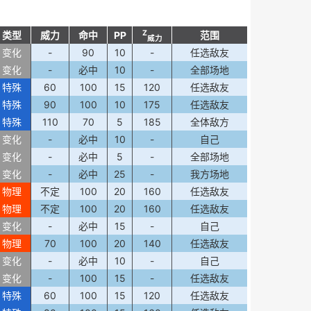
Z
类型
威力
命中
PP
范围
威力
变化
-
90
10
-
任选敌友
变化
-
必中
10
-
全部场地
特殊
60
100
15
120
任选敌友
特殊
90
100
10
175
任选敌友
特殊
110
70
5
185
全体敌方
变化
-
必中
10
-
自己
变化
-
必中
5
-
全部场地
变化
-
必中
25
-
我方场地
物理
不定
100
20
160
任选敌友
物理
不定
100
20
160
任选敌友
变化
-
必中
15
-
自己
物理
70
100
20
140
任选敌友
变化
-
必中
10
-
自己
变化
-
100
15
-
任选敌友
特殊
60
100
15
120
任选敌友