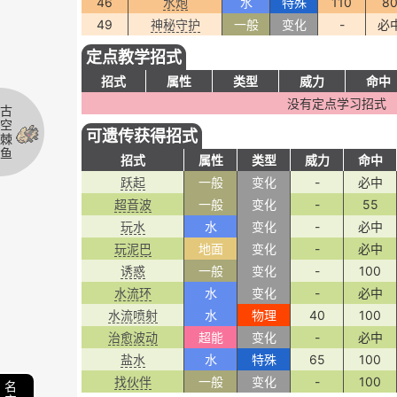
46
水炮
水
特殊
110
8
49
神秘守护
一般
变化
-
必
定点教学招式
招式
属性
类型
威力
命中
没有定点学习招式
古
空
可遗传获得招式
棘
鱼
招式
属性
类型
威力
命中
跃起
一般
变化
-
必中
超音波
一般
变化
-
55
玩水
水
变化
-
必中
玩泥巴
地面
变化
-
必中
诱惑
一般
变化
-
100
水流环
水
变化
-
必中
水流喷射
水
物理
40
100
治愈波动
超能
变化
-
必中
盐水
水
特殊
65
100
找伙伴
一般
变化
-
100
名