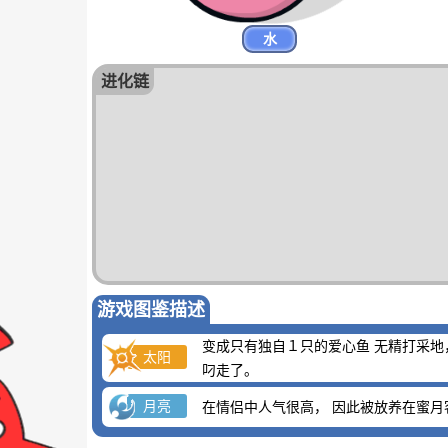
水
进化链
游戏图鉴描述
变成只有独自１只的爱心鱼 无精打采地
太阳
叼走了。
月亮
在情侣中人气很高， 因此被放养在蜜月