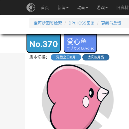
首页
新闻
动画
游戏
旧资料
宝可梦图鉴检索
DPtHGSS图鉴
更新与反馈
爱心鱼
No.370
ラブカス Luvdisc
版本切换：
究极之日&月
太阳&月亮