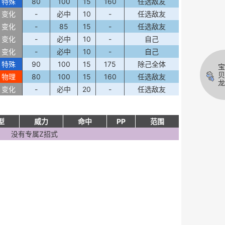
特殊
80
100
15
160
任选敌友
变化
-
必中
10
-
任选敌友
变化
-
85
15
-
任选敌友
变化
-
必中
10
-
自己
变化
-
必中
10
-
自己
特殊
90
100
15
175
除己全体
宝
贝
物理
80
100
15
160
任选敌友
龙
变化
-
必中
20
-
任选敌友
型
威力
命中
PP
范围
没有专属Z招式