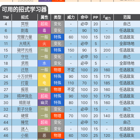
可用的招式学习器
Z
TM
招式
属性
类型
威力
命中
PP
范围
威力
4
冥想
超能
变化
-
必中
20
-
自己
6
剧毒
毒
变化
-
90
10
-
任选敌友
10
觉醒力量
一般
特殊
60
100
15
120
任选敌友
11
大晴天
火
变化
-
必中
5
-
全部场地
15
破坏光线
一般
特殊
150
90
5
200
任选敌友
17
守住
一般
变化
-
必中
10
-
自己
18
求雨
水
变化
-
必中
5
-
全部场地
21
迁怒
一般
物理
不定
100
20
160
任选敌友
24
十万伏特
电
特殊
90
100
15
175
任选敌友
25
打雷
电
特殊
110
70
10
185
任选敌友
27
报恩
一般
物理
不定
100
20
160
任选敌友
29
精神强念
超能
特殊
90
100
10
175
任选敌友
30
暗影球
幽灵
特殊
80
100
15
160
任选敌友
32
影子分身
一般
变化
-
必中
15
-
自己
42
硬撑
一般
物理
70
100
20
140
任选敌友
44
睡觉
超能
变化
-
必中
10
-
自己
45
迷人
一般
变化
-
100
15
-
任选敌友
46
小偷
恶
物理
60
100
25
120
任选敌友