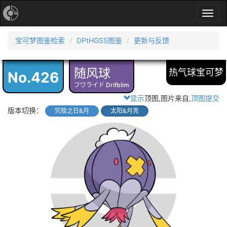
Toggl
navig
宝可梦图鉴检索
DPtHGSS图鉴
更新与反馈
随风球
热气球宝可梦
No.426
フワライド Drifblim
显示
顶图,图片来自
,
顶图提交
版本切换：
究极之日&月
太阳&月亮