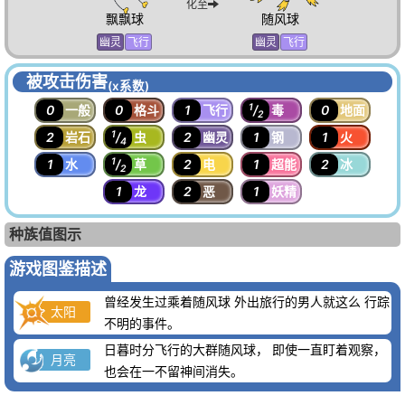
化至
飘飘球
随风球
幽灵
飞行
幽灵
飞行
被攻击伤害
(x系数)
1
0
一般
0
格斗
1
飞行
/
毒
0
地面
2
1
2
岩石
/
虫
2
幽灵
1
钢
1
火
4
1
1
水
/
草
2
电
1
超能
2
冰
2
1
龙
2
恶
1
妖精
种族值图示
游戏图鉴描述
曾经发生过乘着随风球 外出旅行的男人就这么 行踪
太阳
不明的事件。
日暮时分飞行的大群随风球， 即使一直盯着观察，
月亮
也会在一不留神间消失。