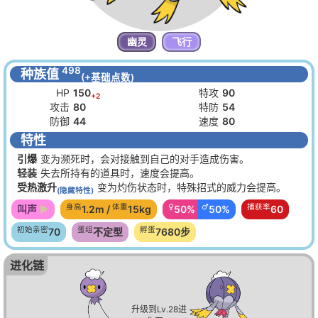
幽灵
飞行
498
种族值
(+基础点数)
HP
150
特攻
90
+2
攻击
80
特防
54
防御
44
速度
80
特性
引爆
变为濒死时，会对接触到自己的对手造成伤害。
轻装
失去所持有的道具时，速度会提高。
受热激升
变为灼伤状态时，特殊招式的威力会提高。
(隐藏特性)
身高
体重
♀
♂
捕获率
叫声
1.2m /
15kg
50%
50%
60
初始亲密
蛋组
孵蛋
70
不定型
7680步
进化链
升级到Lv.28进