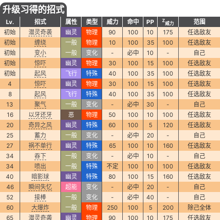
升级习得的招式
Z
Lv.
招式
属性
类型
威力
命中
PP
范围
威力
初始
潜灵奇袭
幽灵
物理
90
100
10
175
任选敌友
初始
缠绕
一般
物理
10
100
35
100
任选敌友
初始
变小
一般
变化
-
必中
10
-
自己
初始
惊吓
幽灵
物理
30
100
15
100
任选敌友
初始
起风
飞行
特殊
40
100
35
100
任选敌友
4
惊吓
幽灵
物理
30
100
15
100
任选敌友
8
起风
飞行
特殊
40
100
35
100
任选敌友
13
聚气
一般
变化
-
必中
30
-
自己
16
以牙还牙
恶
物理
50
100
10
100
任选敌友
20
奇异之风
幽灵
特殊
60
100
5
120
任选敌友
25
蓄力
一般
变化
-
必中
20
-
自己
27
祸不单行
幽灵
特殊
65
100
10
160
任选敌友
34
吞下
一般
变化
-
必中
10
-
自己
34
喷出
一般
特殊
不定
100
10
100
任选敌友
40
暗影球
幽灵
特殊
80
100
15
160
任选敌友
46
瞬间失忆
超能
变化
-
必中
20
-
自己
52
接棒
一般
变化
-
必中
40
-
自己
60
大爆炸
一般
物理
250
100
5
200
除己全体
65
潜灵奇袭
幽灵
物理
90
100
10
175
任选敌友