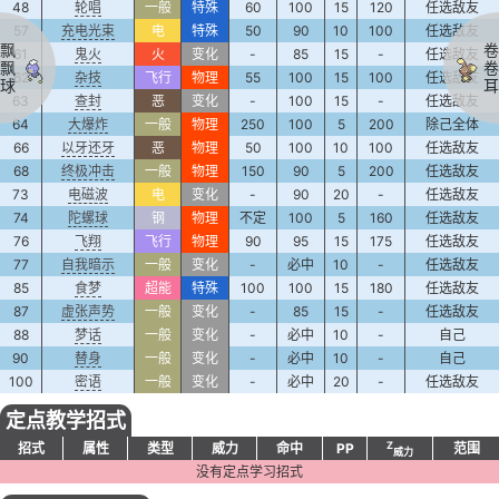
48
轮唱
一般
特殊
60
100
15
120
任选敌友
57
充电光束
电
特殊
50
90
10
100
任选敌友
飘
卷
61
鬼火
火
变化
-
85
15
-
任选敌友
飘
卷
62
杂技
飞行
物理
55
100
15
100
任选敌友
球
耳
63
查封
恶
变化
-
100
15
-
任选敌友
64
大爆炸
一般
物理
250
100
5
200
除己全体
66
以牙还牙
恶
物理
50
100
10
100
任选敌友
68
终极冲击
一般
物理
150
90
5
200
任选敌友
73
电磁波
电
变化
-
90
20
-
任选敌友
74
陀螺球
钢
物理
不定
100
5
160
任选敌友
76
飞翔
飞行
物理
90
95
15
175
任选敌友
77
自我暗示
一般
变化
-
必中
10
-
任选敌友
85
食梦
超能
特殊
100
100
15
180
任选敌友
87
虚张声势
一般
变化
-
85
15
-
任选敌友
88
梦话
一般
变化
-
必中
10
-
自己
90
替身
一般
变化
-
必中
10
-
自己
100
密语
一般
变化
-
必中
20
-
任选敌友
定点教学招式
Z
招式
属性
类型
威力
命中
PP
范围
威力
没有定点学习招式