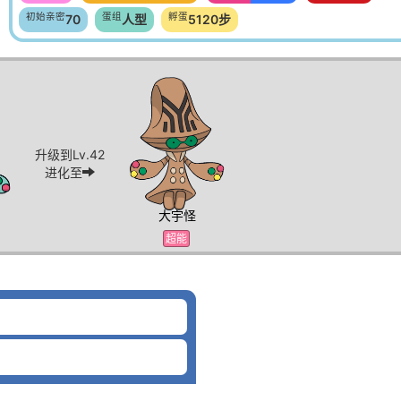
初始亲密
蛋组
孵蛋
70
人型
5120步
升级到Lv.42
进化至
大宇怪
超能