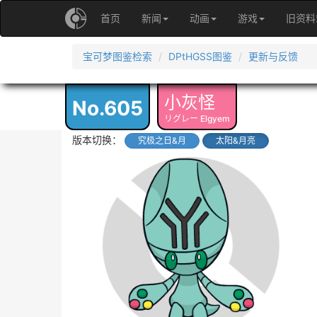
首页
新闻
动画
游戏
旧资料
宝可梦图鉴检索
DPtHGSS图鉴
更新与反馈
小灰怪
No.605
リグレー Elgyem
版本切换：
究极之日&月
太阳&月亮