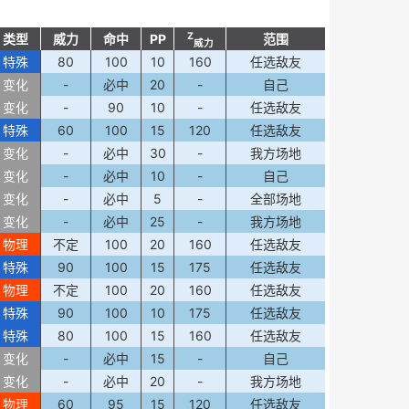
Z
类型
威力
命中
PP
范围
威力
特殊
80
100
10
160
任选敌友
变化
-
必中
20
-
自己
变化
-
90
10
-
任选敌友
特殊
60
100
15
120
任选敌友
变化
-
必中
30
-
我方场地
变化
-
必中
10
-
自己
变化
-
必中
5
-
全部场地
变化
-
必中
25
-
我方场地
物理
不定
100
20
160
任选敌友
特殊
90
100
15
175
任选敌友
物理
不定
100
20
160
任选敌友
特殊
90
100
10
175
任选敌友
特殊
80
100
15
160
任选敌友
变化
-
必中
15
-
自己
变化
-
必中
20
-
我方场地
物理
60
95
15
120
任选敌友