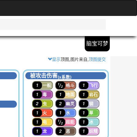
脑宝可梦
显示
顶图,图片来自
,
顶图提交
被攻击伤害
(x系数)
1
1
一般
/
格斗
1
飞行
2
1
毒
1
地面
1
岩石
2
虫
2
幽灵
1
钢
1
火
1
水
1
草
1
1
电
/
超能
1
冰
2
1
龙
2
恶
1
妖精