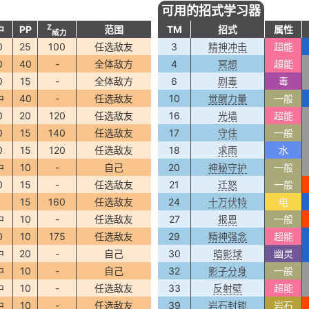
可用的招式学习器
Z
中
PP
范围
TM
招式
属性
威力
0
25
100
任选敌友
3
精神冲击
超能
0
40
-
全体敌方
4
冥想
超能
0
15
-
全体敌方
6
剧毒
毒
中
40
-
任选敌友
10
觉醒力量
一般
0
20
120
任选敌友
16
光墙
超能
0
15
140
任选敌友
17
守住
一般
0
15
120
任选敌友
18
求雨
水
中
10
-
自己
20
神秘守护
一般
0
15
-
任选敌友
21
迁怒
一般
0
15
160
任选敌友
24
十万伏特
电
中
10
-
任选敌友
27
报恩
一般
0
10
175
任选敌友
29
精神强念
超能
中
20
-
自己
30
暗影球
幽灵
中
10
-
自己
32
影子分身
一般
中
10
-
任选敌友
33
反射壁
超能
中
10
-
任选敌友
39
岩石封锁
岩石