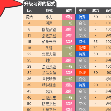
升级习得的招式
Lv.
招式
属性
类型
威力
命
初始
念力
超能
特殊
50
10
4
叫声
一般
变化
-
10
8
回复封锁
超能
变化
-
10
11
奇迹之眼
超能
变化
-
必
15
幻象光线
超能
特殊
65
10
18
头锤
一般
物理
70
10
22
觉醒力量
一般
特殊
60
10
25
封印
超能
变化
-
必
29
单纯光束
一般
变化
-
10
32
意念头锤
超能
物理
80
9
36
自我暗示
一般
变化
-
必
39
精神强念
超能
特殊
90
10
43
冥想
超能
变化
-
必
46
自我再生
一般
变化
-
必
50
防守平分
超能
变化
-
必
50
力量平分
超能
变化
-
必