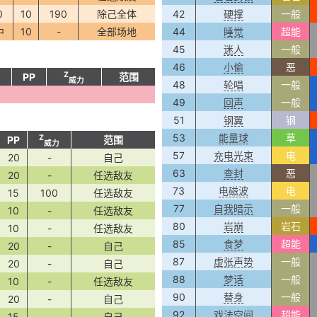
0
10
190
除己全体
42
硬撑
一般
中
10
-
全部场地
44
睡觉
超能
45
迷人
一般
46
小偷
恶
Z
PP
范围
威力
48
轮唱
一般
49
回声
一般
51
钢翼
钢
53
能量球
草
Z
PP
范围
威力
57
充电光束
电
20
-
自己
63
查封
恶
20
-
任选敌友
73
电磁波
电
15
100
任选敌友
77
自我暗示
一般
10
-
任选敌友
80
岩崩
岩石
10
-
任选敌友
85
食梦
超能
20
-
自己
87
虚张声势
一般
20
-
自己
88
梦话
一般
10
-
任选敌友
90
替身
一般
20
-
自己
92
戏法空间
超能
15
-
自己