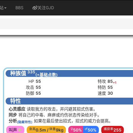
站
BBS
关注GJD
335
种族值
(+基础点数)
HP
55
特攻
85
+1
攻击
55
特防
55
防御
55
速度
30
特性
心灵感应
读取我方的攻击，并闪避其招式伤害。
同步
将自己的中毒、麻痹或灼伤状态传染给对手。
分析
如果在最后使出招式，招式的威力会提高。
(隐藏特性)
身高
体重
♀
♂
捕获率
叫声
0.5m /
9kg
50%
50%
255