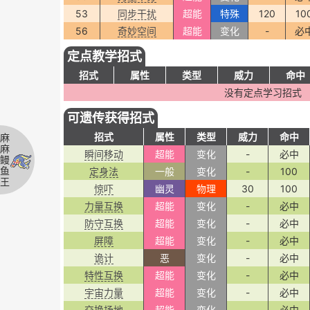
53
同步干扰
超能
特殊
120
10
56
奇妙空间
超能
变化
-
必
定点教学招式
招式
属性
类型
威力
命中
没有定点学习招式
可遗传获得招式
招式
属性
类型
威力
命中
麻
麻
瞬间移动
超能
变化
-
必中
鳗
鱼
定身法
一般
变化
-
100
王
惊吓
幽灵
物理
30
100
力量互换
超能
变化
-
必中
防守互换
超能
变化
-
必中
屏障
超能
变化
-
必中
诡计
恶
变化
-
必中
特性互换
超能
变化
-
必中
宇宙力量
超能
变化
-
必中
交换场地
超能
变化
-
必中