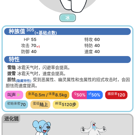
冰
305
种族值
(+基础点数)
HP
55
特攻
60
攻击
70
特防
40
+1
防御
40
速度
40
特性
雪隐
冰雹天气时，闪避率会提高。
拨雪
冰雹天气时，速度会提高。
胆怯
受到恶属性、幽灵属性和虫属性的招式攻击时，会因
(隐藏特性)
胆怯而速度提高。
身高
体重
♀
♂
捕获率
叫声
0.5m /
8.5kg
50%
50%
120
初始亲密
蛋组
孵蛋
70
陆上
5120步
进化链