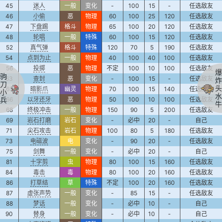
45
迷人
一般
变化
-
100
15
-
任选敌友
46
小偷
恶
物理
60
100
25
120
任选敌友
47
下盘踢
格斗
物理
65
100
20
120
任选敌友
48
轮唱
一般
特殊
60
100
15
120
任选敌友
52
真气弹
格斗
特殊
120
70
5
190
任选敌友
54
点到为止
一般
物理
40
100
40
100
任选敌友
56
投掷
恶
物理
不定
100
10
100
任选敌友
爆
驹
63
查封
恶
变化
-
100
15
-
任选敌友
炸
刀
头
65
暗影爪
幽灵
物理
70
100
15
140
任选敌友
小
水
兵
66
以牙还牙
恶
物理
50
100
10
100
任选敌友
牛
68
终极冲击
一般
物理
150
90
5
200
任选敌友
69
岩石打磨
岩石
变化
-
必中
20
-
自己
71
尖石攻击
岩石
物理
100
80
5
180
任选敌友
73
电磁波
电
变化
-
90
20
-
任选敌友
75
剑舞
一般
变化
-
必中
20
-
自己
81
十字剪
虫
物理
80
100
15
160
任选敌友
84
毒击
毒
物理
80
100
20
160
任选敌友
86
打草结
草
特殊
不定
100
20
160
任选敌友
87
虚张声势
一般
变化
-
85
15
-
任选敌友
88
梦话
一般
变化
-
必中
10
-
自己
90
替身
一般
变化
-
必中
10
-
自己