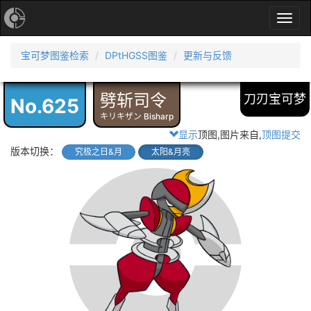
Toggl
navig
宝可梦图鉴检索
DPtHGSS图鉴
更新与反馈
劈斩司令
刀刃宝可梦
No.625
キリキザン Bisharp
显示
顶图,图片来自
,
顶图提交
版本切换：
究极之日&月
太阳&月亮