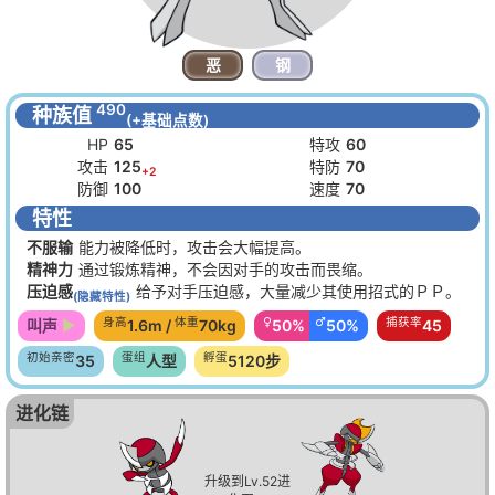
恶
钢
490
种族值
(+基础点数)
HP
65
特攻
60
攻击
125
特防
70
+2
防御
100
速度
70
特性
不服输
能力被降低时，攻击会大幅提高。
精神力
通过锻炼精神，不会因对手的攻击而畏缩。
压迫感
给予对手压迫感，大量减少其使用招式的ＰＰ。
(隐藏特性)
身高
体重
♀
♂
捕获率
叫声
1.6m /
70kg
50%
50%
45
初始亲密
蛋组
孵蛋
35
人型
5120步
进化链
升级到Lv.52进