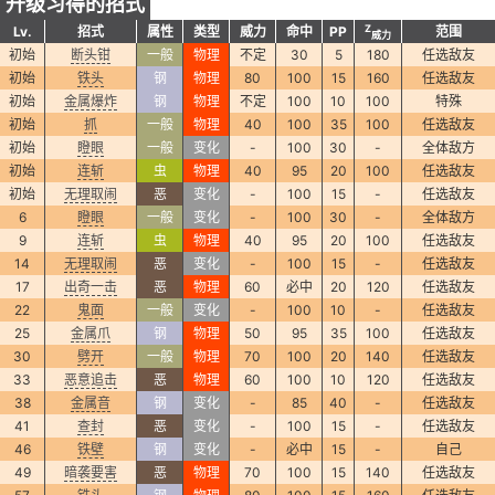
升级习得的招式
Z
Lv.
招式
属性
类型
威力
命中
PP
范围
威力
初始
断头钳
一般
物理
不定
30
5
180
任选敌友
初始
铁头
钢
物理
80
100
15
160
任选敌友
初始
金属爆炸
钢
物理
不定
100
10
100
特殊
初始
抓
一般
物理
40
100
35
100
任选敌友
初始
瞪眼
一般
变化
-
100
30
-
全体敌方
初始
连斩
虫
物理
40
95
20
100
任选敌友
初始
无理取闹
恶
变化
-
100
15
-
任选敌友
6
瞪眼
一般
变化
-
100
30
-
全体敌方
9
连斩
虫
物理
40
95
20
100
任选敌友
14
无理取闹
恶
变化
-
100
15
-
任选敌友
17
出奇一击
恶
物理
60
必中
20
120
任选敌友
22
鬼面
一般
变化
-
100
10
-
任选敌友
25
金属爪
钢
物理
50
95
35
100
任选敌友
30
劈开
一般
物理
70
100
20
140
任选敌友
33
恶意追击
恶
物理
60
100
10
120
任选敌友
38
金属音
钢
变化
-
85
40
-
任选敌友
41
查封
恶
变化
-
100
15
-
任选敌友
46
铁壁
钢
变化
-
必中
15
-
自己
49
暗袭要害
恶
物理
70
100
15
140
任选敌友