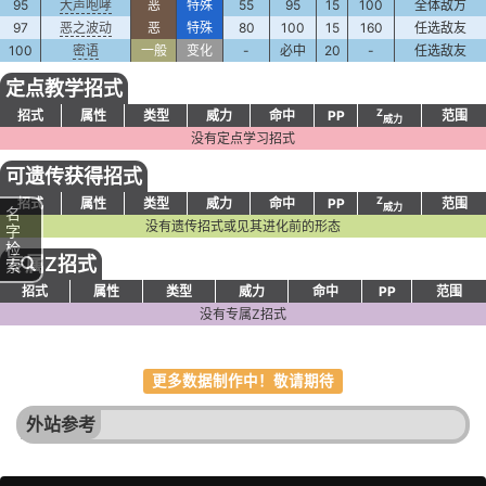
95
大声咆哮
恶
特殊
55
95
15
100
全体敌方
97
恶之波动
恶
特殊
80
100
15
160
任选敌友
100
密语
一般
变化
-
必中
20
-
任选敌友
定点教学招式
Z
招式
属性
类型
威力
命中
PP
范围
威力
没有定点学习招式
可遗传获得招式
Z
招式
属性
类型
威力
命中
PP
范围
威力
名
没有遗传招式或见其进化前的形态
字
检
专属Z招式
索
招式
属性
类型
威力
命中
PP
范围
没有专属Z招式
更多数据制作中！敬请期待
外站参考