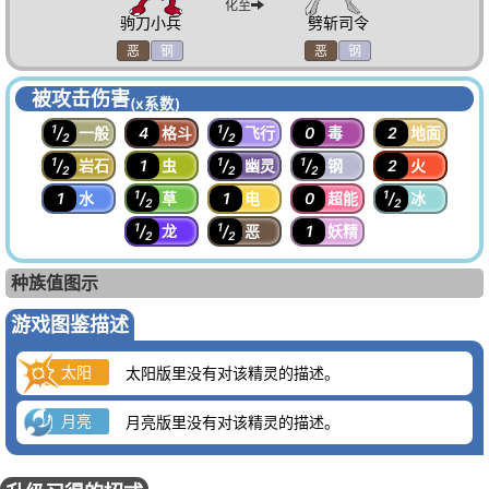
化至
驹刀小兵
劈斩司令
恶
钢
恶
钢
被攻击伤害
(x系数)
1
1
/
一般
4
格斗
/
飞行
0
毒
2
地面
2
2
1
1
1
/
岩石
1
虫
/
幽灵
/
钢
2
火
2
2
2
1
1
1
水
/
草
1
电
0
超能
/
冰
2
2
1
1
/
龙
/
恶
1
妖精
2
2
种族值图示
游戏图鉴描述
太阳
太阳版里没有对该精灵的描述。
月亮
月亮版里没有对该精灵的描述。