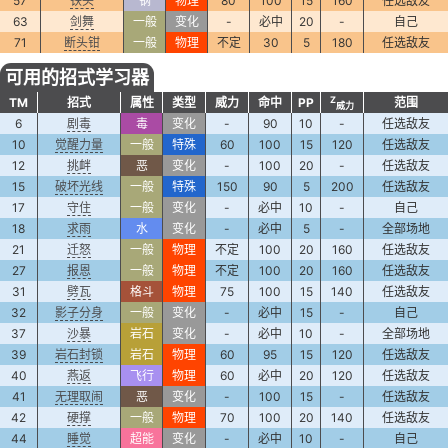
57
铁头
钢
物理
80
100
15
160
任选敌友
63
剑舞
一般
变化
-
必中
20
-
自己
71
断头钳
一般
物理
不定
30
5
180
任选敌友
可用的招式学习器
Z
TM
招式
属性
类型
威力
命中
PP
范围
威力
6
剧毒
毒
变化
-
90
10
-
任选敌友
10
觉醒力量
一般
特殊
60
100
15
120
任选敌友
12
挑衅
恶
变化
-
100
20
-
任选敌友
15
破坏光线
一般
特殊
150
90
5
200
任选敌友
17
守住
一般
变化
-
必中
10
-
自己
18
求雨
水
变化
-
必中
5
-
全部场地
21
迁怒
一般
物理
不定
100
20
160
任选敌友
27
报恩
一般
物理
不定
100
20
160
任选敌友
31
劈瓦
格斗
物理
75
100
15
140
任选敌友
32
影子分身
一般
变化
-
必中
15
-
自己
37
沙暴
岩石
变化
-
必中
10
-
全部场地
39
岩石封锁
岩石
物理
60
95
15
120
任选敌友
40
燕返
飞行
物理
60
必中
20
120
任选敌友
41
无理取闹
恶
变化
-
100
15
-
任选敌友
42
硬撑
一般
物理
70
100
20
140
任选敌友
44
睡觉
超能
变化
-
必中
10
-
自己