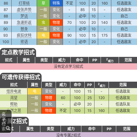
86
打草结
草
特殊
不定
100
20
160
任选敌友
87
虚张声势
一般
变化
-
85
15
-
任选敌友
88
梦话
一般
变化
-
必中
10
-
自己
89
急速折返
虫
物理
70
100
20
140
任选敌友
90
替身
一般
变化
-
必中
10
-
自己
93
疯狂伏特
电
物理
90
100
15
175
任选敌友
100
密语
一般
变化
-
必中
20
-
任选敌友
定点教学招式
Z
招式
属性
类型
威力
命中
PP
范围
威力
没有定点学习招式
可遗传获得招式
Z
招式
属性
类型
威力
命中
PP
范围
威力
怪异电波
电
变化
-
100
15
-
任选敌友
渴望
一般
物理
60
100
25
120
任选敌友
帮助
一般
变化
-
必中
20
-
任选队友
自然之恩
一般
物理
不定
100
15
160
任选敌友
名
字
专属Z招式
检
索
招式
属性
类型
威力
命中
PP
范围
没有专属Z招式