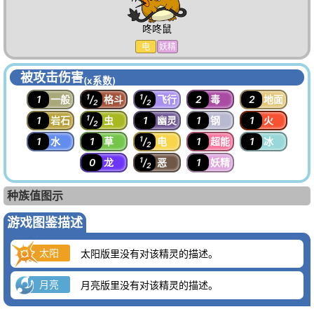
咚咚鼠
电
妖精
被攻击伤害
(x系数)
1
1
1
一般
/
格斗
/
飞行
2
毒
2
地面
2
2
1
1
岩石
/
虫
1
幽灵
1
钢
1
火
2
1
1
水
1
草
/
电
1
超能
1
冰
2
1
0
龙
/
恶
1
妖精
2
种族值图示
游戏图鉴描述
太阳
太阳版里没有对该精灵的描述。
月亮
月亮版里没有对该精灵的描述。