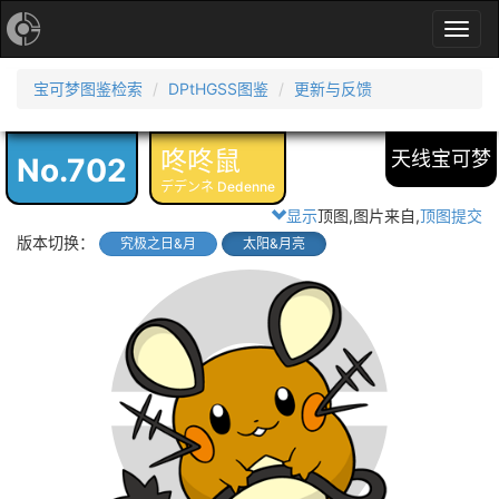
Toggl
navig
宝可梦图鉴检索
DPtHGSS图鉴
更新与反馈
咚咚鼠
天线宝可梦
No.702
デデンネ Dedenne
显示
顶图,图片来自
,
顶图提交
版本切换：
究极之日&月
太阳&月亮