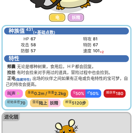
电
妖精
431
种族值
(+基础点数)
HP
67
特攻
81
攻击
58
特防
67
防御
57
速度
101
+2
特性
颊囊
无论是哪种树果，食用后，ＨＰ都会回复。
捡拾
有时会捡来对手用过的道具，冒险过程中也会捡到。
正电
出场的伙伴之间如果有正电或负电特性的宝可梦，自
(隐藏特性)
己的特攻会提高。
身高
体重
♀
♂
捕获率
叫声
0.2m /
2.2kg
50%
50%
180
初始亲密
蛋组
孵蛋
70
陆上
妖精
5120步
进化链