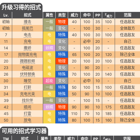
升级习得的招式
Z
Lv.
招式
属性
类型
威力
命中
PP
范围
威力
初始
撞击
一般
物理
40
100
35
100
任选敌友
初始
摇尾巴
一般
变化
-
100
30
-
全体敌方
7
电击
电
特殊
40
100
30
100
任选敌友
11
充电
电
变化
-
必中
20
-
自己
14
撒娇
妖精
变化
-
100
20
-
任选敌友
17
抛物面充电
电
特殊
65
100
20
120
除己全体
20
蹭蹭脸颊
电
物理
20
100
20
100
任选敌友
23
电磁波
电
变化
-
90
20
-
任选敌友
26
伏特替换
电
特殊
70
100
20
140
任选敌友
30
睡觉
超能
变化
-
必中
10
-
自己
31
打鼾
一般
特殊
50
100
15
100
任选敌友
34
充电光束
电
特殊
50
90
10
100
任选敌友
39
找伙伴
一般
变化
-
100
15
-
任选敌友
42
嬉闹
妖精
物理
90
90
10
175
任选敌友
45
打雷
电
特殊
110
70
10
185
任选敌友
50
放电
电
特殊
80
100
15
160
除己全体
可用的招式学习器
Z
TM
招式
属性
类型
威力
命中
PP
范围
威力