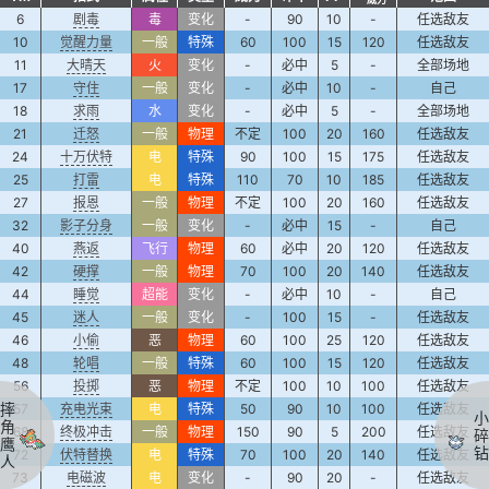
6
剧毒
毒
变化
-
90
10
-
任选敌友
10
觉醒力量
一般
特殊
60
100
15
120
任选敌友
11
大晴天
火
变化
-
必中
5
-
全部场地
17
守住
一般
变化
-
必中
10
-
自己
18
求雨
水
变化
-
必中
5
-
全部场地
21
迁怒
一般
物理
不定
100
20
160
任选敌友
24
十万伏特
电
特殊
90
100
15
175
任选敌友
25
打雷
电
特殊
110
70
10
185
任选敌友
27
报恩
一般
物理
不定
100
20
160
任选敌友
32
影子分身
一般
变化
-
必中
15
-
自己
40
燕返
飞行
物理
60
必中
20
120
任选敌友
42
硬撑
一般
物理
70
100
20
140
任选敌友
44
睡觉
超能
变化
-
必中
10
-
自己
45
迷人
一般
变化
-
100
15
-
任选敌友
46
小偷
恶
物理
60
100
25
120
任选敌友
48
轮唱
一般
特殊
60
100
15
120
任选敌友
56
投掷
恶
物理
不定
100
10
100
任选敌友
摔
57
充电光束
电
特殊
50
90
10
100
任选敌友
小
角
68
终极冲击
一般
物理
150
90
5
200
任选敌友
碎
鹰
钻
72
伏特替换
电
特殊
70
100
20
140
任选敌友
人
73
电磁波
电
变化
-
90
20
-
任选敌友