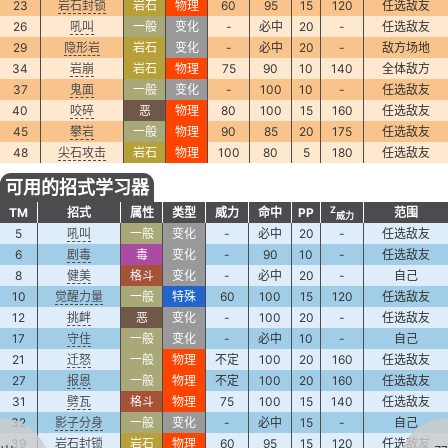
23
岩石封锁
岩石
物理
60
95
15
120
任选敌友
26
吼叫
一般
变化
-
必中
20
-
任选敌友
29
隐形岩
岩石
变化
-
必中
20
-
敌方场地
34
岩崩
岩石
物理
75
90
10
140
全体敌方
37
鬼面
一般
变化
-
100
10
-
任选敌友
40
咬碎
恶
物理
80
100
15
160
任选敌友
45
攀岩
一般
物理
90
85
20
175
任选敌友
48
尖石攻击
岩石
物理
100
80
5
180
任选敌友
可用的招式学习器
Z
TM
招式
属性
类型
威力
命中
PP
范围
威力
5
吼叫
一般
变化
-
必中
20
-
任选敌友
6
剧毒
毒
变化
-
90
10
-
任选敌友
8
健美
格斗
变化
-
必中
20
-
自己
10
觉醒力量
一般
特殊
60
100
15
120
任选敌友
12
挑衅
恶
变化
-
100
20
-
任选敌友
17
守住
一般
变化
-
必中
10
-
自己
21
迁怒
一般
物理
不定
100
20
160
任选敌友
27
报恩
一般
物理
不定
100
20
160
任选敌友
31
劈瓦
格斗
物理
75
100
15
140
任选敌友
32
影子分身
一般
变化
-
必中
15
-
自己
39
岩石封锁
岩石
物理
60
95
15
120
任选敌友