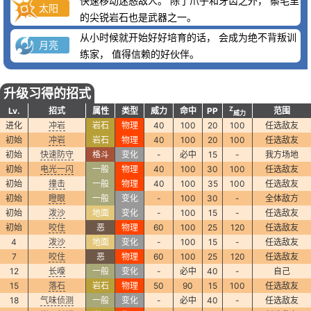
快速移动迷惑敌人。 除了爪子和牙齿之外， 鬃毛里
太阳
的尖锐岩石也是武器之一。
从小时候就开始好好培育的话， 会成为绝不背叛训
月亮
练家， 值得信赖的好伙伴。
升级习得的招式
Z
Lv.
招式
属性
类型
威力
命中
PP
范围
威力
进化
冲岩
岩石
物理
40
100
20
100
任选敌友
初始
冲岩
岩石
物理
40
100
20
100
任选敌友
初始
快速防守
格斗
变化
-
必中
15
-
我方场地
初始
电光一闪
一般
物理
40
100
30
100
任选敌友
初始
撞击
一般
物理
40
100
35
100
任选敌友
初始
瞪眼
一般
变化
-
100
30
-
全体敌方
初始
泼沙
地面
变化
-
100
15
-
任选敌友
初始
咬住
恶
物理
60
100
25
120
任选敌友
4
泼沙
地面
变化
-
100
15
-
任选敌友
7
咬住
恶
物理
60
100
25
120
任选敌友
12
长嚎
一般
变化
-
必中
40
-
自己
15
落石
岩石
物理
50
90
15
100
任选敌友
18
气味侦测
一般
变化
-
必中
40
-
任选敌友