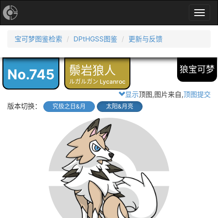
Toggl
navig
宝可梦图鉴检索
DPtHGSS图鉴
更新与反馈
鬃岩狼人
狼宝可梦
No.745
ルガルガン Lycanroc
显示
顶图,图片来自
,
顶图提交
版本切换：
究极之日&月
太阳&月亮