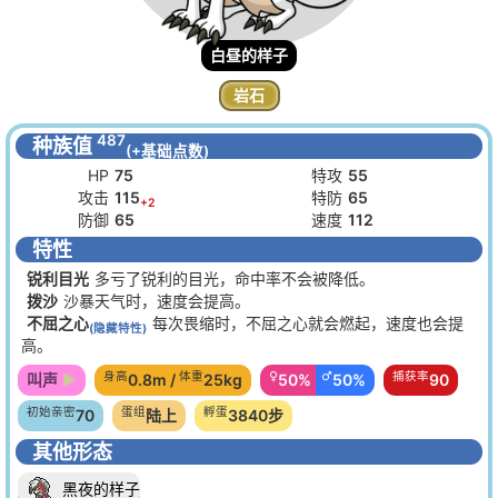
白昼的样子
岩石
487
种族值
(+基础点数)
HP
75
特攻
55
攻击
115
特防
65
+2
防御
65
速度
112
特性
锐利目光
多亏了锐利的目光，命中率不会被降低。
拨沙
沙暴天气时，速度会提高。
不屈之心
每次畏缩时，不屈之心就会燃起，速度也会提
(隐藏特性)
高。
身高
体重
♀
♂
捕获率
叫声
0.8m /
25kg
50%
50%
90
初始亲密
蛋组
孵蛋
70
陆上
3840步
其他形态
黑夜的样子