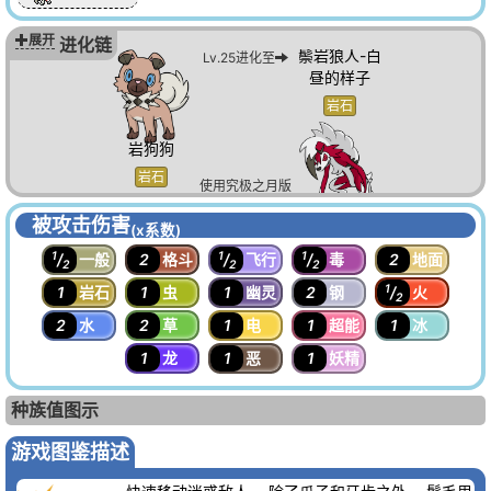
使用究极之日版
本在白天升级到
展开
进化链
鬃岩狼人-白
Lv.25进化至
昼的样子
岩石
岩狗狗
岩石
使用究极之月版
本在夜晚升级到
鬃岩狼人-黑
被攻击伤害
Lv.25进化至
(x系数)
夜的样子
1
1
1
/
一般
2
格斗
/
飞行
/
毒
2
地面
2
2
2
岩石
1
1
岩石
1
虫
1
幽灵
2
钢
/
火
2
2
水
2
草
1
电
1
超能
1
冰
1
龙
1
恶
1
妖精
种族值图示
游戏图鉴描述