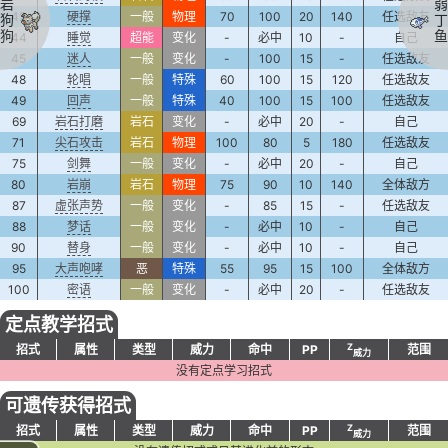
岩
弱
42
硬撑
一般
物理
70
100
20
140
任选敌友
狗
丁
狗
鱼
44
睡觉
超能
变化
-
必中
10
-
自己
45
迷人
一般
变化
-
100
15
-
任选敌友
48
轮唱
一般
特殊
60
100
15
120
任选敌友
49
回声
一般
特殊
40
100
15
100
任选敌友
69
岩石打磨
岩石
变化
-
必中
20
-
自己
71
尖石攻击
岩石
物理
100
80
5
180
任选敌友
75
剑舞
一般
变化
-
必中
20
-
自己
80
岩崩
岩石
物理
75
90
10
140
全体敌方
87
虚张声势
一般
变化
-
85
15
-
任选敌友
88
梦话
一般
变化
-
必中
10
-
自己
90
替身
一般
变化
-
必中
10
-
自己
95
大声咆哮
恶
特殊
55
95
15
100
全体敌方
100
密语
一般
变化
-
必中
20
-
任选敌友
定点教学招式
Z
招式
属性
类型
威力
命中
PP
范围
威力
没有定点学习招式
可遗传获得招式
Z
招式
属性
类型
威力
命中
PP
范围
威力