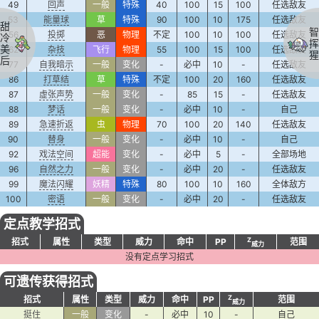
49
回声
一般
特殊
40
100
15
100
任选敌友
53
能量球
草
特殊
90
100
10
175
任选敌友
甜
智
56
投掷
恶
物理
不定
100
10
100
任选敌友
冷
挥
美
62
杂技
飞行
物理
55
100
15
100
任选敌友
猩
后
77
自我暗示
一般
变化
-
必中
10
-
任选敌友
86
打草结
草
特殊
不定
100
20
160
任选敌友
87
虚张声势
一般
变化
-
85
15
-
任选敌友
88
梦话
一般
变化
-
必中
10
-
自己
89
急速折返
虫
物理
70
100
20
140
任选敌友
90
替身
一般
变化
-
必中
10
-
自己
92
戏法空间
超能
变化
-
必中
5
-
全部场地
96
自然之力
一般
变化
-
必中
20
-
任选敌友
99
魔法闪耀
妖精
特殊
80
100
10
160
全体敌方
100
密语
一般
变化
-
必中
20
-
任选敌友
定点教学招式
Z
招式
属性
类型
威力
命中
PP
范围
威力
没有定点学习招式
可遗传获得招式
Z
招式
属性
类型
威力
命中
PP
范围
威力
挺住
一般
变化
-
必中
10
-
自己