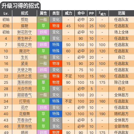
升级习得的招式
Z
Lv.
招式
属性
类型
威力
命中
PP
范围
威力
初始
帮助
一般
变化
-
必中
20
-
任选队友
初始
藤鞭
草
物理
45
100
25
100
任选敌友
初始
鲜花防守
妖精
变化
-
必中
10
-
场上全体
4
寄生种子
草
变化
-
90
10
-
任选敌友
7
吸取之吻
妖精
特殊
50
100
10
100
任选敌友
10
魔法叶
草
特殊
60
必中
20
120
任选敌友
13
生长
一般
变化
-
必中
20
-
自己
16
紧束
一般
物理
15
90
20
100
任选敌友
19
天使之吻
妖精
变化
-
75
10
-
任选敌友
22
自然之恩
一般
物理
不定
100
15
160
任选敌友
25
落英缤纷
草
物理
90
100
15
175
除己全体
28
光合作用
草
变化
-
必中
5
-
自己
31
甜甜香气
一般
变化
-
100
20
-
全体敌方
34
打草结
草
特殊
不定
100
20
160
任选敌友
37
花疗
妖精
变化
-
必中
10
-
任选敌友
40
花瓣舞
草
特殊
120
100
10
190
随机敌方
43
芳香治疗
草
变化
-
必中
5
-
全体我方
46
青草场地
草
变化
-
必中
10
-
全部场地
49
嬉闹
妖精
物理
90
90
10
175
任选敌友