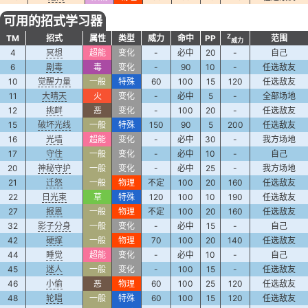
可用的招式学习器
Z
TM
招式
属性
类型
威力
命中
PP
范围
威力
4
冥想
超能
变化
-
必中
20
-
自己
6
剧毒
毒
变化
-
90
10
-
任选敌友
10
觉醒力量
一般
特殊
60
100
15
120
任选敌友
11
大晴天
火
变化
-
必中
5
-
全部场地
12
挑衅
恶
变化
-
100
20
-
任选敌友
15
破坏光线
一般
特殊
150
90
5
200
任选敌友
16
光墙
超能
变化
-
必中
30
-
我方场地
17
守住
一般
变化
-
必中
10
-
自己
20
神秘守护
一般
变化
-
必中
25
-
我方场地
21
迁怒
一般
物理
不定
100
20
160
任选敌友
22
日光束
草
特殊
120
100
10
190
任选敌友
27
报恩
一般
物理
不定
100
20
160
任选敌友
32
影子分身
一般
变化
-
必中
15
-
自己
42
硬撑
一般
物理
70
100
20
140
任选敌友
44
睡觉
超能
变化
-
必中
10
-
自己
45
迷人
一般
变化
-
100
15
-
任选敌友
46
小偷
恶
物理
60
100
25
120
任选敌友
48
轮唱
一般
特殊
60
100
15
120
任选敌友