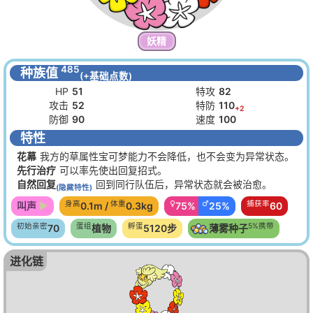
妖精
485
种族值
(+基础点数)
HP
51
特攻
82
攻击
52
特防
110
+2
防御
90
速度
100
特性
花幕
我方的草属性宝可梦能力不会降低，也不会变为异常状态。
先行治疗
可以率先使出回复招式。
自然回复
回到同行队伍后，异常状态就会被治愈。
(隐藏特性)
身高
体重
♀
♂
捕获率
叫声
0.1m /
0.3kg
75%
25%
60
初始亲密
蛋组
孵蛋
5%携带
70
植物
5120步
薄雾种子
进化链