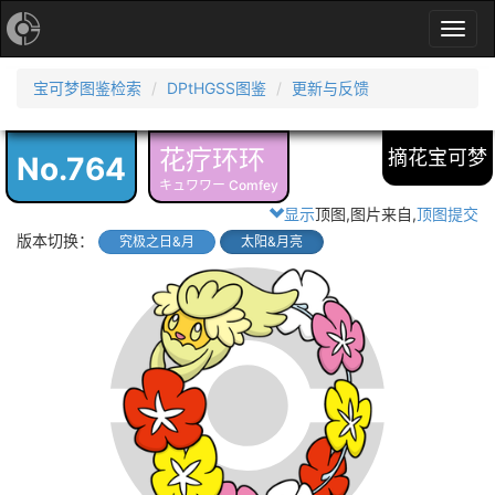
Toggl
navig
宝可梦图鉴检索
DPtHGSS图鉴
更新与反馈
花疗环环
摘花宝可梦
No.764
キュワワー Comfey
显示
顶图,图片来自
,
顶图提交
版本切换：
究极之日&月
太阳&月亮