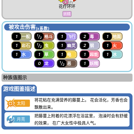
花疗环环
妖精
被攻击伤害
(x系数)
1
1
一般
/
格斗
1
飞行
2
毒
1
地面
2
1
1
岩石
/
虫
1
幽灵
2
钢
1
火
2
1
水
1
草
1
电
1
超能
1
冰
1
0
龙
/
恶
1
妖精
2
种族值图示
游戏图鉴描述
将花粘在充满营养的藤蔓上。 花会活化，芳香也会
太阳
飘散出来。
把藤蔓上附着的花漂浮在浴盆里， 泡澡时会有舒缓
月亮
的效果， 在广大女性中极具人气。