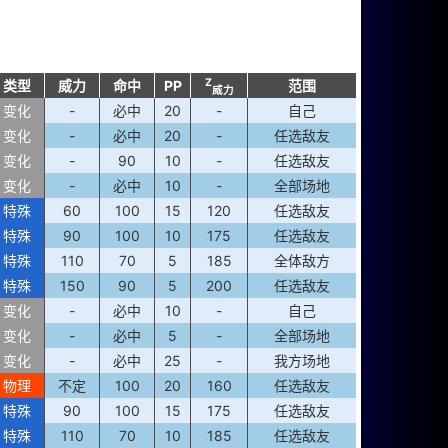
Z
类型
威力
命中
PP
范围
威力
变化
-
必中
20
-
自己
变化
-
必中
20
-
任选敌友
变化
-
90
10
-
任选敌友
变化
-
必中
10
-
全部场地
特殊
60
100
15
120
任选敌友
特殊
90
100
10
175
任选敌友
特殊
110
70
5
185
全体敌方
特殊
150
90
5
200
任选敌友
变化
-
必中
10
-
自己
变化
-
必中
5
-
全部场地
变化
-
必中
25
-
我方场地
物理
不定
100
20
160
任选敌友
特殊
90
100
15
175
任选敌友
特殊
110
70
10
185
任选敌友