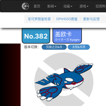
首页
新闻
动画
游戏
旧资料
宝可梦图鉴检索
DPtHGSS图鉴
更新与反馈
盖欧卡
No.382
カイオーガ Kyogre
版本切换：
究极之日&月
太阳&月亮