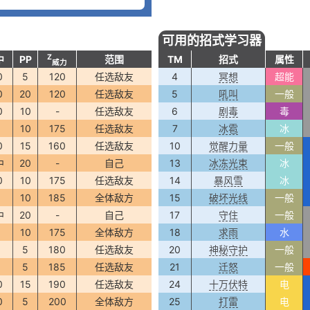
可用的招式学习器
Z
中
PP
范围
TM
招式
属性
威力
0
5
120
任选敌友
4
冥想
超能
0
20
120
任选敌友
5
吼叫
一般
0
10
-
任选敌友
6
剧毒
毒
0
10
175
任选敌友
7
冰雹
冰
0
15
160
任选敌友
10
觉醒力量
一般
中
20
-
自己
13
冰冻光束
冰
0
10
175
任选敌友
14
暴风雪
冰
5
10
185
全体敌方
15
破坏光线
一般
中
20
-
自己
17
守住
一般
5
10
175
全体敌方
18
求雨
水
0
5
180
任选敌友
20
神秘守护
一般
0
5
185
任选敌友
21
迁怒
一般
0
15
190
任选敌友
24
十万伏特
电
0
5
200
全体敌方
25
打雷
电