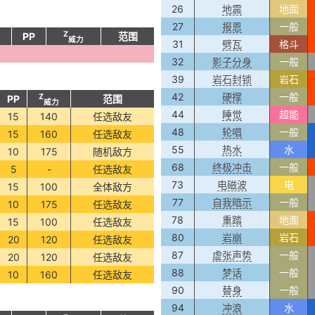
26
地震
地面
27
报恩
一般
Z
PP
范围
威力
31
劈瓦
格斗
32
影子分身
一般
39
岩石封锁
岩石
42
硬撑
一般
Z
PP
范围
威力
44
睡觉
超能
15
140
任选敌友
48
轮唱
一般
15
160
任选敌友
55
热水
水
10
175
随机敌方
68
终极冲击
一般
5
-
任选敌友
73
电磁波
电
15
100
全体敌方
77
自我暗示
一般
10
175
任选敌友
78
重踏
地面
15
100
任选敌友
80
岩崩
岩石
20
120
任选敌友
87
虚张声势
一般
20
120
任选敌友
88
梦话
一般
10
160
任选敌友
90
替身
一般
94
冲浪
水