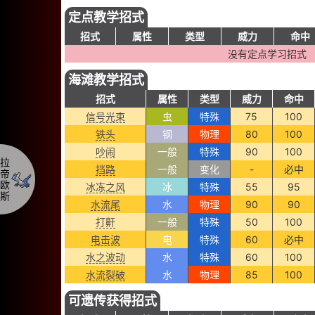
定点教学招式
招式
属性
类型
威力
命中
没有定点学习招式
海滩教学招式
招式
属性
类型
威力
命中
信号光束
虫
特殊
75
100
铁头
钢
物理
80
100
吵闹
一般
特殊
90
100
拉
挡路
一般
变化
-
必中
帝
欧
冰冻之风
冰
特殊
55
95
斯
水流尾
水
物理
90
90
打鼾
一般
特殊
50
100
电击波
电
特殊
60
必中
水之波动
水
特殊
60
100
水流裂破
水
物理
85
100
可遗传获得招式