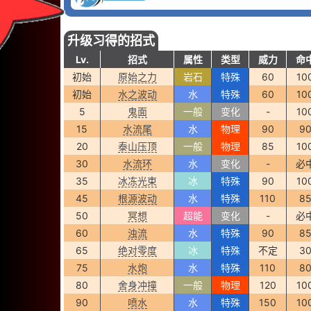
升级习得的招式
Lv.
招式
属性
类型
威力
命
初始
原始之力
岩石
特殊
60
10
初始
水之波动
水
特殊
60
10
5
鬼面
一般
变化
-
10
15
水流尾
水
物理
90
9
20
泰山压顶
一般
物理
85
10
30
水流环
水
变化
-
必
35
冰冻光束
冰
特殊
90
10
45
根源波动
水
特殊
110
8
50
冥想
超能
变化
-
必
60
浊流
水
特殊
90
8
65
绝对零度
冰
特殊
不定
3
75
水炮
水
特殊
110
8
80
舍身冲撞
一般
物理
120
10
90
喷水
水
特殊
150
10