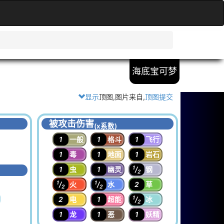
海底宝可梦
显示
顶图,图片来自
,
顶图提交
被攻击伤害
(x系数)
1
一般
1
格斗
1
飞行
1
毒
1
地面
1
岩石
1
1
虫
1
幽灵
/
钢
2
1
1
/
火
/
水
2
草
2
2
1
2
电
1
超能
/
冰
2
1
龙
1
恶
1
妖精