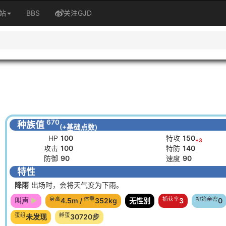
站
BBS
关注GJD
670
种族值
(+基础点数)
HP
100
特攻
150
+3
攻击
100
特防
140
防御
90
速度
90
特性
降雨
出场时，会将天气变为下雨。
身高
体重
捕获率
初始亲密
叫声
4.5m /
352kg
无性别
3
0
蛋组
孵蛋
未发现
30720步