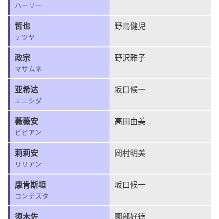
ハーリー
哲也
野島健児
テツヤ
政宗
野沢雅子
マサムネ
亚希达
坂口候一
エニシダ
薇薇安
高田由美
ビビアン
莉莉安
岡村明美
リリアン
康肯斯坦
坂口候一
コンテスタ
须木佐
園部好徳