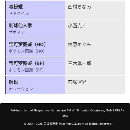
毒粉蛾
西村ちなみ
ドクケイル
刺球仙人掌
小西克幸
サボネア
宝可梦图鉴（HO）
林原めぐみ
ポケモン図鑑（HO）
宝可梦图鉴（BF）
三木眞一郎
ポケモン図鑑（BF）
解说
石塚運昇
ナレーション
Pokémon and All Respective Names are TM of Nintendo, Creatures, GAME FREAK,
etc.
© 2004-2026 口袋根据地 PokemonGJD.com All Rights Reserved.