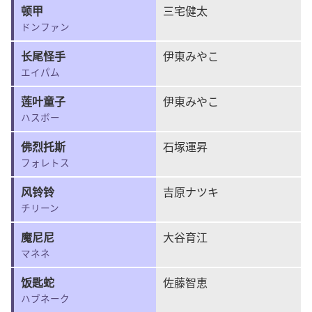
顿甲
三宅健太
ドンファン
长尾怪手
伊東みやこ
エイパム
莲叶童子
伊東みやこ
ハスボー
佛烈托斯
石塚運昇
フォレトス
风铃铃
吉原ナツキ
チリーン
魔尼尼
大谷育江
マネネ
饭匙蛇
佐藤智恵
ハブネーク