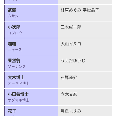
武藏
林原めぐみ 平松晶子
ムサシ
小次郎
三木眞一郎
コジロウ
喵喵
犬山イヌコ
ニャース
果然翁
うえだゆうじ
ソーナンス
大木博士
石塚運昇
オーキド博士
小田卷博士
立木文彦
オダマキ博士
花子
豊島まさみ