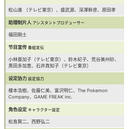
松山進 （テレビ東京）、盛武源、深澤幹彦、原田孝
助理制片人
アシスタントプロデューサー
福田剛士
节目宣传
番組宣伝
小林亜加子（テレビ東京）、鈴木紀子、荒谷美州砂、
黒田多加恵、石井真知子（テレビ東京）
设定协力
設定協力
榎本浩樹、佐藤仁美、富沢明仁、The Pokemon
Company、GAME FREAK inc.
角色设定
キャラクター設定
松島賢二、西野弘二