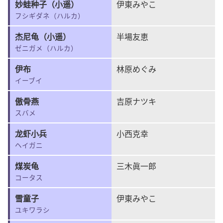
妙蛙种子（小遥）
伊東みやこ
フシギダネ（ハルカ）
杰尼龟（小遥）
半場友恵
ゼニガメ（ハルカ）
伊布
林原めぐみ
イーブイ
傲骨燕
吉原ナツキ
スバメ
龙虾小兵
小西克幸
ヘイガニ
煤炭龟
三木眞一郎
コータス
雪童子
伊東みやこ
ユキワラシ