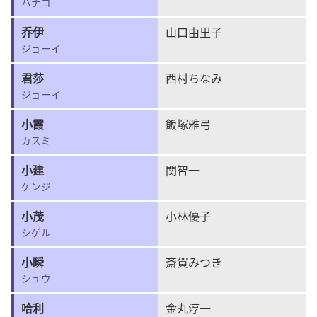
ハナコ
乔伊
山口由里子
ジョーイ
君莎
西村ちなみ
ジョーイ
小霞
飯塚雅弓
カスミ
小建
関智一
ケンジ
小茂
小林優子
シゲル
小瞬
斎賀みつき
シュウ
哈利
金丸淳一