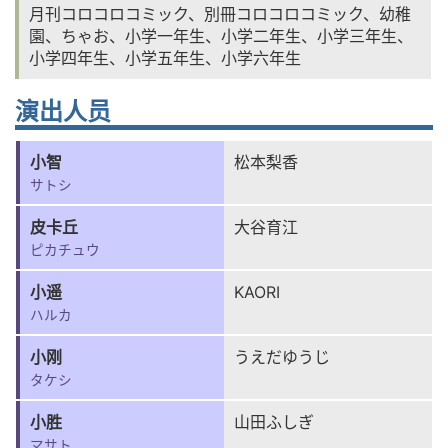
月刊コロコロコミック、別冊コロコロコミック、幼稚
園、ちゃお、小学一年生、小学二年生、小学三年生、
小学四年生、小学五年生、小学六年生
演出人员
小智
松本梨香
サトシ
皮卡丘
大谷育江
ピカチュウ
小遥
KAORI
ハルカ
小刚
うえだゆうじ
タケシ
小胜
山田ふしぎ
マサト