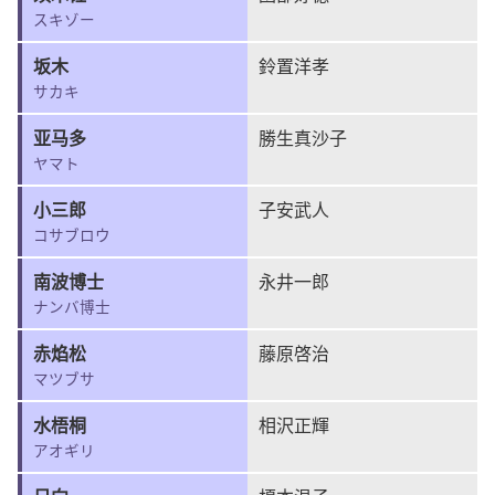
スキゾー
坂木
鈴置洋孝
サカキ
亚马多
勝生真沙子
ヤマト
小三郎
子安武人
コサブロウ
南波博士
永井一郎
ナンバ博士
赤焰松
藤原啓治
マツブサ
水梧桐
相沢正輝
アオギリ