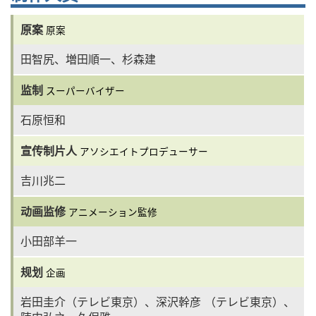
原案
原案
田智尻、増田順一、杉森建
监制
スーパーバイザー
石原恒和
宣传制片人
アソシエイトプロデューサー
吉川兆二
动画监修
アニメーション監修
小田部羊一
规划
企画
岩田圭介（テレビ東京）、深沢幹彦 （テレビ東京）、