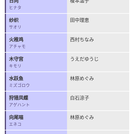
日向
榎本温子
ヒナタ
纱织
田中理恵
サオリ
火稚鸡
西村ちなみ
アチャモ
木守宫
うえだゆうじ
キモリ
水跃鱼
林原めぐみ
ミズゴロウ
狩猎凤蝶
白石涼子
アゲハント
向尾喵
林原めぐみ
エネコ