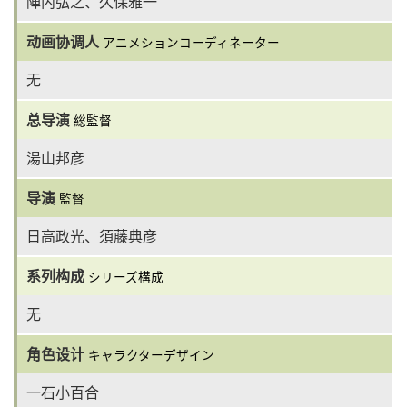
陣内弘之、久保雅一
动画协调人
アニメションコーディネーター
无
总导演
総監督
湯山邦彦
导演
監督
日高政光、須藤典彦
系列构成
シリーズ構成
无
角色设计
キャラクターデザイン
一石小百合