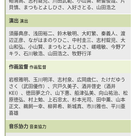
硲清高、志村錠児、川田武範、小山賢、新留俊哉、片
貝慎、まつもとよしひさ、入好さとる、山田浩之
演出
演出
須藤典彦、浅田裕二、鈴木敏明、大町繁、秦義人、渡
辺正彦、ながはまのりひこ、中村圭三、志村錠児、大
山和弘、小山賢、まつもとよしひさ、嵯峨敏、今野ア
キラ、石川敏浩、山田浩之、牧野行洋
作画监督
作画監督
岩根雅明、玉川明洋、志村泉、広岡歳仁、たけだゆう
さく（武田優作）、宍戸久美子、酒井啓史（酒井
KEI）、徳田夢之介、山下惠、船津弘美、向山祐治、松
原徳弘、村上勉、上石忠太、杉本光司、田中薫、山本
正文、鵜飼一幸、柳昇希、新城真、市川雅也、平川亜
喜雄
音乐协力
音楽協力