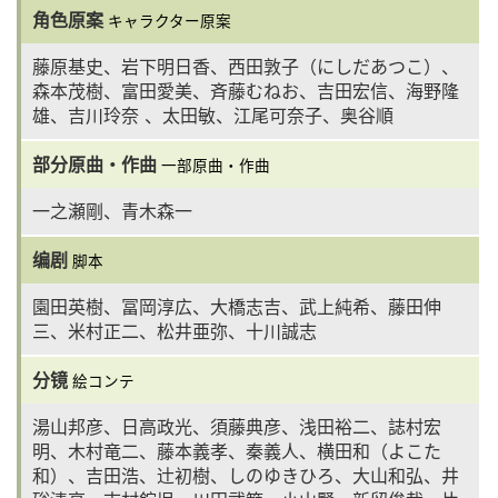
角色原案
キャラクター原案
藤原基史、岩下明日香、西田敦子（にしだあつこ）、
森本茂樹、富田愛美、斉藤むねお、吉田宏信、海野隆
雄、吉川玲奈 、太田敏、江尾可奈子、奥谷順
部分原曲・作曲
一部原曲・作曲
一之瀬剛、青木森一
编剧
脚本
園田英樹、冨岡淳広、大橋志吉、武上純希、藤田伸
三、米村正二、松井亜弥、十川誠志
分镜
絵コンテ
湯山邦彦、日高政光、須藤典彦、浅田裕二、誌村宏
明、木村竜二、藤本義孝、秦義人、横田和（よこた
和）、吉田浩、辻初樹、しのゆきひろ、大山和弘、井