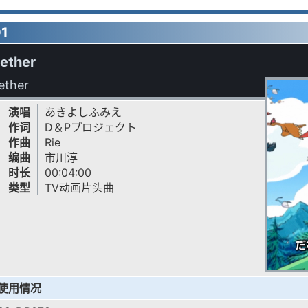
1
ether
ether
演唱
あきよしふみえ
作词
D＆Pプロジェクト
作曲
Rie
编曲
市川淳
时长
00:04:00
类型
TV动画片头曲
使用情况