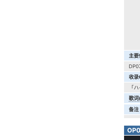
主要
DP0
收录
「ハ
歌词
备注
OP