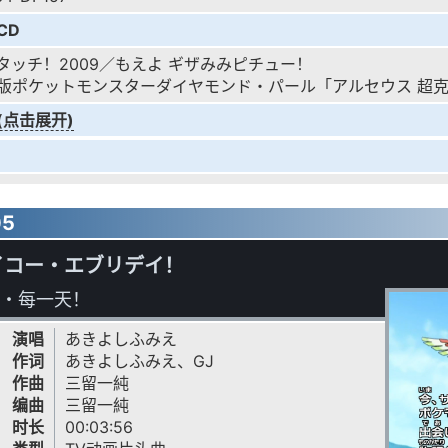
CD
タッチ！2009／もえよ ギザみみピチュー！
版ポケットモンスターダイヤモンド・パール「アルセウス 超
(点击展开)
05
イコー・エブリデイ！
・每一天！
演唱
あきよしふみえ
作词
あきよしふみえ、GJ
作曲
三留一純
编曲
三留一純
时长
00:03:56