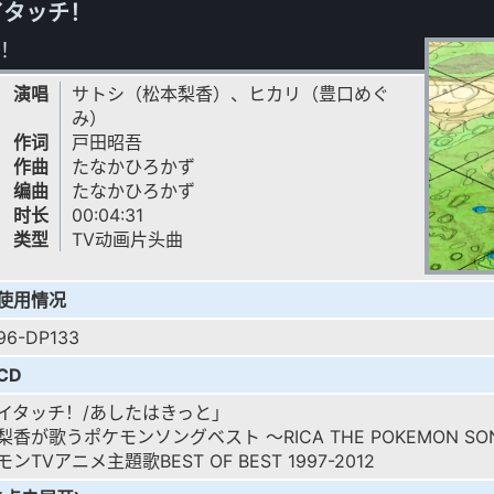
イタッチ！
！
演唱
サトシ（松本梨香）、ヒカリ（豊口めぐ
み）
作词
戸田昭吾
作曲
たなかひろかず
编曲
たなかひろかず
时长
00:04:31
类型
TV动画片头曲
使用情况
96-DP133
CD
イタッチ！/あしたはきっと」
梨香が歌うポケモンソングベスト ～RICA THE POKEMON SON
ンTVアニメ主題歌BEST OF BEST 1997-2012