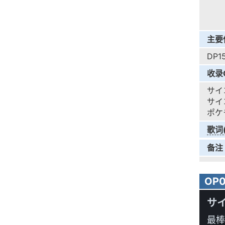
主要
DP1
收录
サイ
サイ
ポケモ
歌词
备注
OP
サイ
最棒