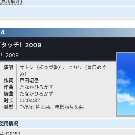
(点击展开)
04
タッチ！2009
！2009
演唱
サトシ（松本梨香）、ヒカリ（豊口めぐ
み）
作词
戸田昭吾
作曲
たなかひろかず
编曲
たなかひろかず
时长
00:04:32
类型
TV动画片头曲、电影版片头曲
使用情况
34-DP157