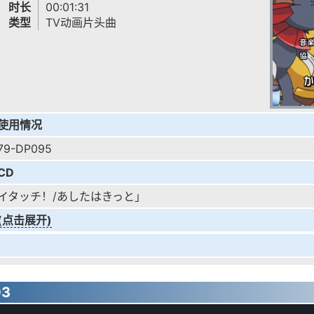
时长
00:01:31
类型
TV动画片头曲
使用情况
79-DP095
CD
イタッチ！/あしたはきっと」
(点击展开)
03