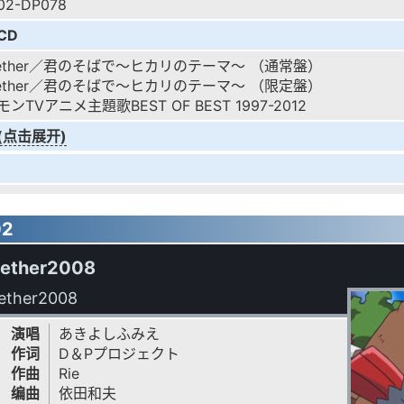
02-DP078
CD
gether／君のそばで～ヒカリのテーマ～ （通常盤）
gether／君のそばで～ヒカリのテーマ～ （限定盤）
ンTVアニメ主題歌BEST OF BEST 1997-2012
(点击展开)
02
ether2008
ether2008
演唱
あきよしふみえ
作词
D＆Pプロジェクト
作曲
Rie
编曲
依田和夫