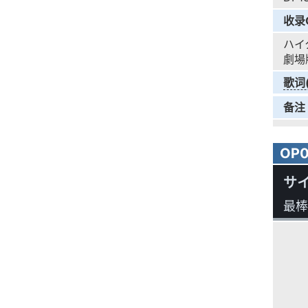
收录
ハイ
劇場
歌词
备注
OP
サ
最棒