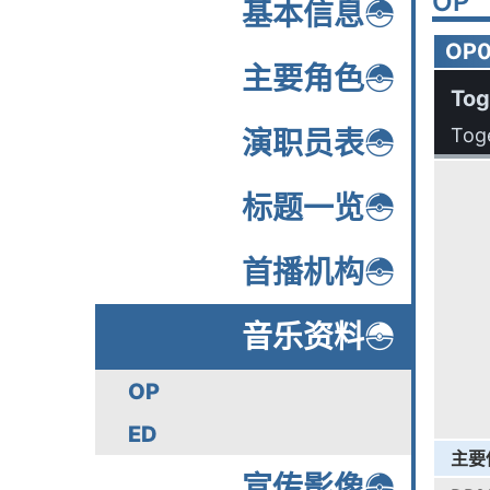
OP
基本信息
OP0
主要角色
Tog
Tog
演职员表
标题一览
首播机构
音乐资料
OP
ED
主要
宣传影像