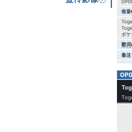
DP0
收录
To
To
ポケモ
歌词
备注
OP
Tog
Tog