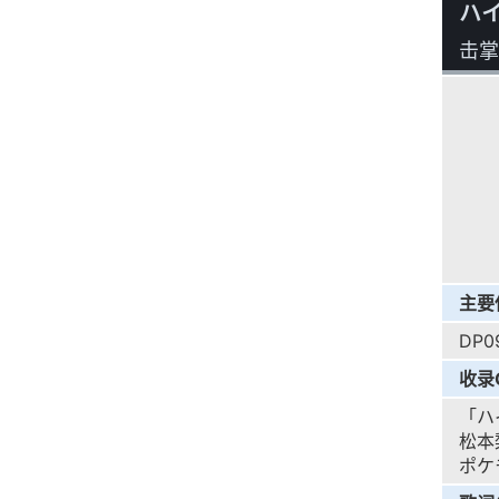
ハ
击掌
主要
DP0
收录
「ハ
松本
ポケモ