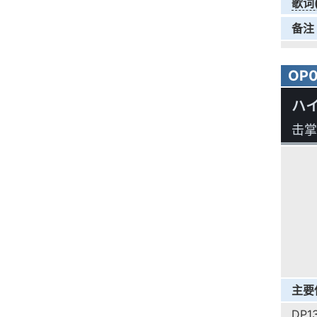
歌词
备注
OP
ハイ
击掌
主要
DP1