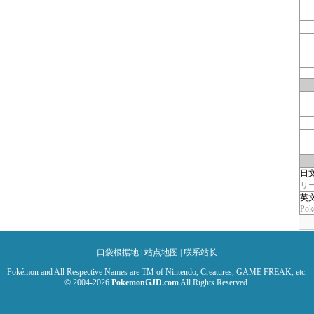
日
リ
英
Pok
口袋根据地
|
站点地图
|
联系站长
Pokémon and All Respective Names are TM of Nintendo, Creatures, GAME FREAK, etc.
© 2004-2026
PokemonGJD.com
All Rights Reserved.