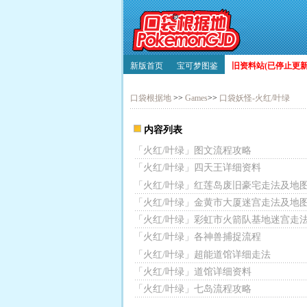
新版首页
宝可梦图鉴
旧资料站(已停止更新)
口袋根据地
>>
Games
>>
口袋妖怪-火红/叶绿
内容列表
「火红/叶绿」图文流程攻略
「火红/叶绿」四天王详细资料
「火红/叶绿」红莲岛废旧豪宅走法及地
「火红/叶绿」金黄市大厦迷宫走法及地
「火红/叶绿」彩虹市火箭队基地迷宫走
「火红/叶绿」各神兽捕捉流程
「火红/叶绿」超能道馆详细走法
「火红/叶绿」道馆详细资料
「火红/叶绿」七岛流程攻略