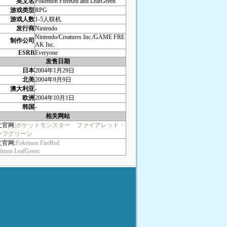
英文名
Pokémon FireRed and LeafGreen
游戏类型
RPG
游戏人数
1-5人联机
发行商
Nintendo
Nintendo/Creatures Inc./GAME FRE
制作公司
AK Inc.
ESRB
Everyone
发售日期
日本
2004年1月29日
北美
2004年9月9日
澳大利亚
-
欧洲
2004年10月1日
韩国
-
相关网站
文官网:
ポケットモンスター ファイアレッド・
ーフグリーン
文官网:
Pokémon FireRed
émon LeafGreen