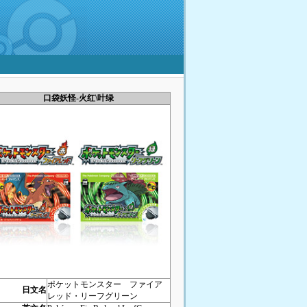
口袋妖怪-火红\叶绿
ポケットモンスター ファイア
日文名
レッド・リーフグリーン