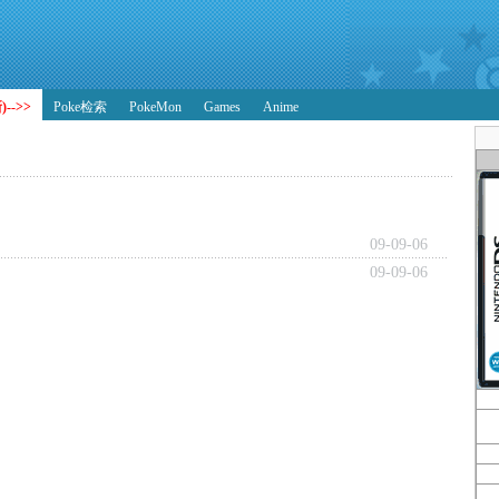
-->>
Poke检索
PokeMon
Games
Anime
09-09-06
09-09-06