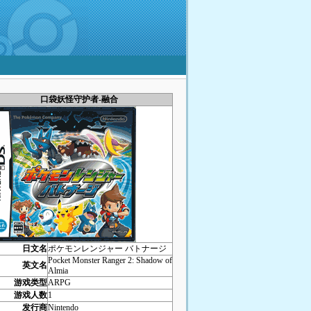
口袋妖怪守护者-融合
日文名
ポケモンレンジャー バトナージ
Pocket Monster Ranger 2: Shadow of
英文名
Almia
游戏类型
ARPG
游戏人数
1
发行商
Nintendo