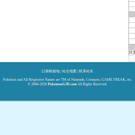
日
口袋根据地
|
站点地图
|
联系站长
Pokémon and All Respective Names are TM of Nintendo, Creatures, GAME FREAK, etc.
© 2004-2026
PokemonGJD.com
All Rights Reserved.