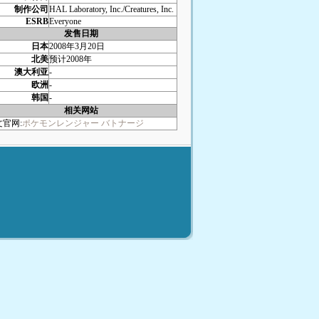
制作公司
HAL Laboratory, Inc./Creatures, Inc.
ESRB
Everyone
发售日期
日本
2008年3月20日
北美
预计2008年
澳大利亚
-
欧洲
-
韩国
-
相关网站
文官网:
ポケモンレンジャー バトナージ