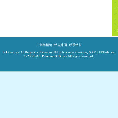
口袋根据地
|
站点地图
|
联系站长
Pokémon and All Respective Names are TM of Nintendo, Creatures, GAME FREAK, etc.
© 2004-2026
PokemonGJD.com
All Rights Reserved.