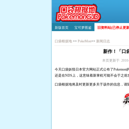
新版首页
宝可梦图鉴
旧资料站(已停止更新)
口袋根据地
>>
PokeMon
>>
新闻日志
新作！「口袋
本页更新于: 2010-4-
今天口袋妖怪日本官方网站正式公布了Pokemo
还是在NDS上，这意味着新掌机可能不会于之
口袋根据地将及时更新更多关于该作的信息，请