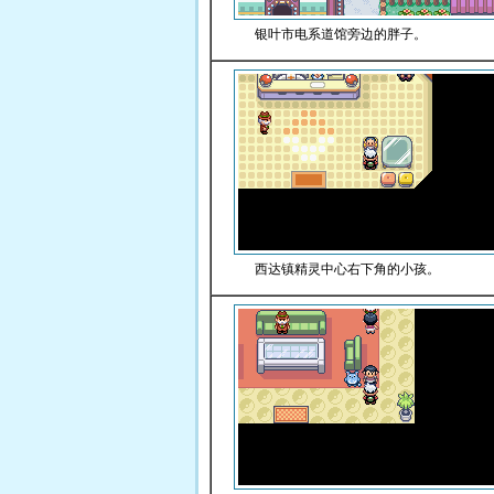
银叶市电系道馆旁边的胖子。
西达镇精灵中心右下角的小孩。