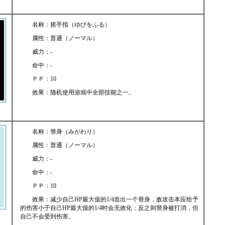
名称：摇手指（ゆびをふる）
属性：普通（ノーマル）
威力：-
命中：-
ＰＰ：10
效果：随机使用游戏中全部技能之一。
名称：替身（みがわり）
属性：普通（ノーマル）
威力：-
命中：-
ＰＰ：10
效果：减少自己HP最大值的1/4造出一个替身，敌攻击本应给予
的伤害小于自己HP最大值的1/4时会无效化；反之则替身被打消，但
自己不会受到伤害。