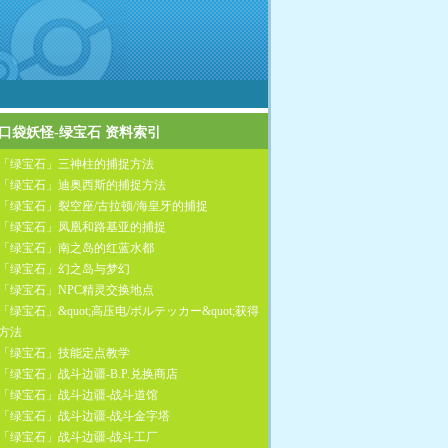
口袋妖怪-绿宝石 资料索引
「绿宝石」三神柱的捕捉方法
「绿宝石」迪奥西斯的捕捉方法
「绿宝石」裂空座/古拉顿/海皇牙的捕捉
「绿宝石」凤凰和路基亚的捕捉
「绿宝石」南之岛的红蓝水都
「绿宝石」幻之岛与梦幻
「绿宝石」NPC精灵交换地点
「绿宝石」&quot;高压电/ボルテッカー&quot;获得
方法
「绿宝石」技能定点教学
「绿宝石」战斗边疆-B.P.兑换商店
「绿宝石」战斗边疆-战斗道馆
「绿宝石」战斗边疆-战斗金字塔
「绿宝石」战斗边疆-战斗工厂