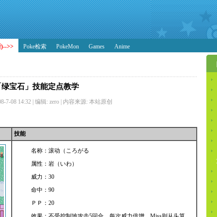
-->>
Poke检索
PokeMon
Games
Anime
「绿宝石」技能定点教学
7-08 14:32 | 编辑: zero | 内容来源: 本站原创
技能
名称：滚动（ころがる
属性：岩（いわ）
威力：30
命中：90
ＰＰ：20
效果：不受控制地攻击5回合，每次威力倍增，Miss则从头算