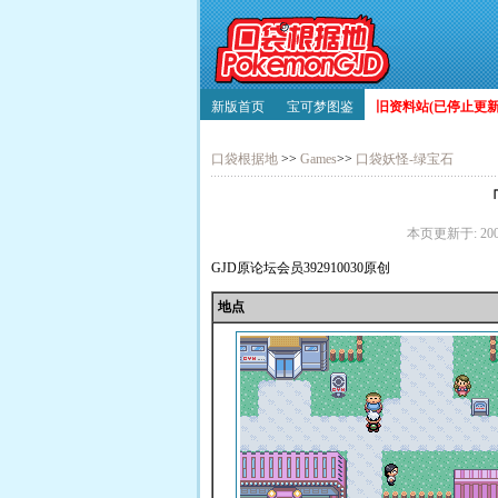
新版首页
宝可梦图鉴
旧资料站(已停止更新)
口袋根据地
>>
Games
>>
口袋妖怪-绿宝石
本页更新于: 2008-
GJD原论坛会员392910030原创
地点