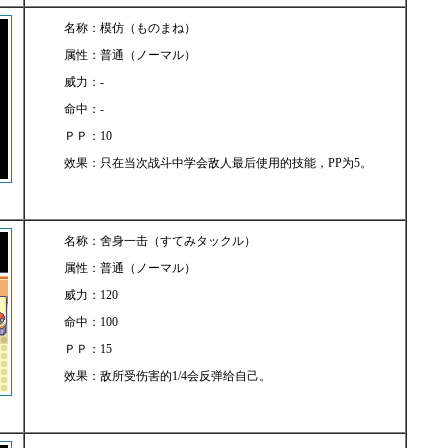
名称：模仿（ものまね）
属性：普通（ノーマル）
威力：-
命中：-
ＰＰ：10
效果：只在当次战斗中学会敌人最后使用的技能，PP为5。
名称：舍身一击（すてみタックル）
属性：普通（ノーマル）
威力：120
命中：100
ＰＰ：15
效果：敌所受伤害的1/4会反弹给自己。