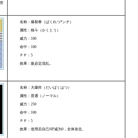
旁
名称：爆裂拳（ばくれつ*ンチ）
属性：格斗（かくとう）
威力：100
命中：100
ＰＰ：5
效果：敌必定混乱。
名称：大爆炸（だいばくはつ）
属性：普通（ノーマル）
威力：250
命中：100
ＰＰ：5
效果：使用后自己HP减为0，全体攻击。