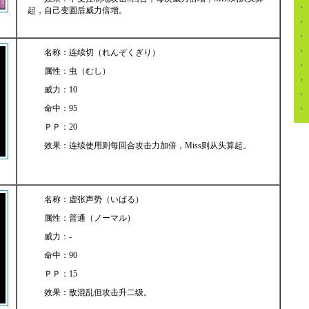
起，自己变圆后威力倍增。
名称：连续切（れんぞくぎり）
属性：虫（むし）
威力：10
命中：95
ＰＰ：20
效果：连续使用则每回合攻击力加倍，Miss则从头算起。
名称：虚张声势（いばる）
属性：普通（ノーマル）
威力：-
命中：90
ＰＰ：15
效果：敌混乱但攻击升二级。